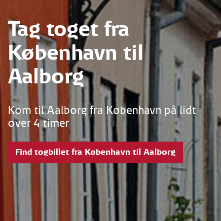
Tag toget fra
København til
Aalborg
Kom til Aalborg fra København på lidt
over 4 timer
Find togbillet fra København til Aalborg