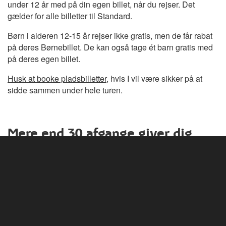
under 12 år med på din egen billet, når du rejser. Det
gælder for alle billetter til Standard.
Børn i alderen 12-15 år rejser ikke gratis, men de får rabat
på deres Børnebillet. De kan også tage ét barn gratis med
på deres egen billet.
Husk at booke pladsbilletter
, hvis I vil være sikker på at
sidde sammen under hele turen.
Mere end 30 afgange giver dig
friheden til at vælge
Det kan nogle gange være svært at få det hele til at passe.
Derfor har vi mere end 30 daglige afgange på strækningen
København – Aalborg. Det betyder, at du kan passe
togturen ind i din kalender, så den passer med dit skema.