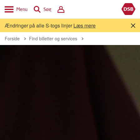
Menu
Søg
Ændringer på alle S-togs linjer
Læs mere
Forside
Find billetter og services