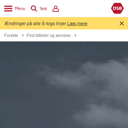
Menu
Søg
Ændringer på alle S-togs linjer
Læs mere
Forside
Find billetter og services