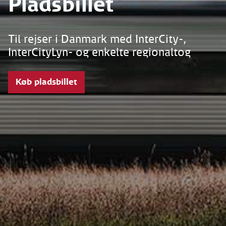
Pladsbillet
Til rejser i Danmark med InterCity-,
InterCityLyn- og enkelte regionaltog
Køb pladsbillet