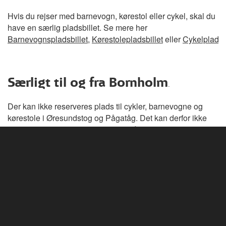
Hvis du rejser med barnevogn, kørestol eller cykel, skal du
have en særlig pladsbillet. Se mere her
Barnevognspladsbillet
,
Kørestolepladsbillet
eller
Cykelpladsbi
Særligt til og fra Bornholm
.
Der kan ikke reserveres plads til cykler, barnevogne og
kørestole i Øresundstog og Pågatåg. Det kan derfor ikke
garanteres, at der er plads til dem på alle togafgange.
Vi anbefaler, at du tager afsted i god tid før din
færgeafgang.
Pladsbillet til Børneguide