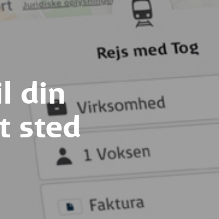
il din
t sted