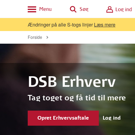
Menu
Søg
Log ind
Ændringer på alle S-togs linjer
Læs mere
Forside
DSB Erhverv
Tag toget og få tid til mere
Opret Erhvervsaftale
Log ind