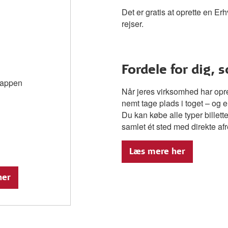
Det er gratis at oprette en Erhv
rejser.
Fordele for dig,
B-appen
Når jeres virksomhed har opr
nemt tage plads i toget – og e
Du kan købe alle typer billett
samlet ét sted med direkte af
Læs mere her
her