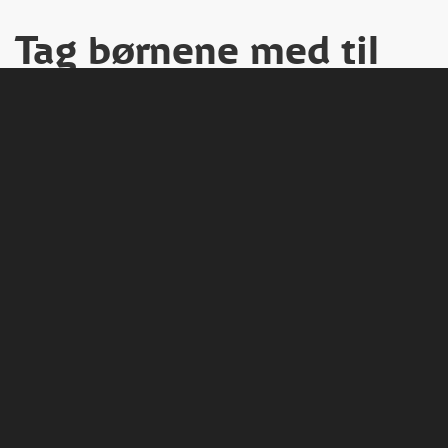
Tag børnene med til
udlandet
Med en togbillet til en europæisk storby kan du tage fire
børn under 15 år med gratis.
Skal du have flere børn med,
får de 50% rabat på billetten.
Det gør det både billigt og bekvemt at tage toget når hele
familien skal ud i Europa.
Læs mere om rejser med børn
i
rejsebetingelserne for udlandsrejser
.