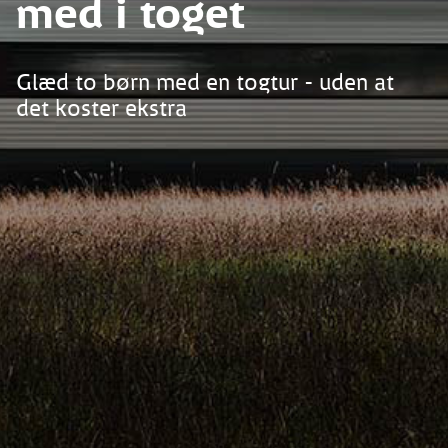
med i toget
Glæd to børn med en togtur - uden at
det koster ekstra