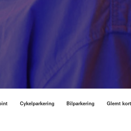
oint
Cykelparkering
Bilparkering
Glemt kor