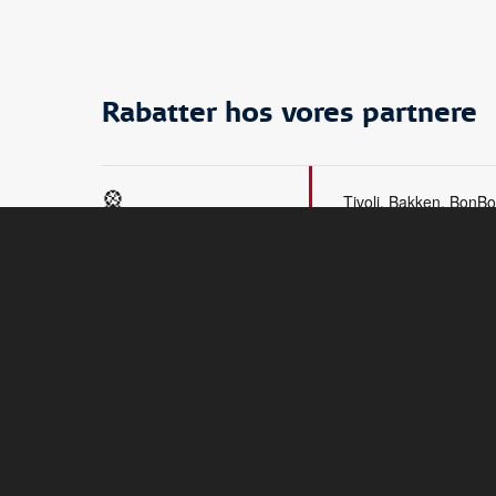
Rabatter hos vores partnere
🎡
Tivoli, Bakken, BonB
FORLYSTELSER
🎶
All Things Live, Unite
FESTIVAL OG
KONCERTER
🏛️
ARoS, Louisiana, M/S
MUSEER
Carlsberg, Brandts K
Køge Museum, Næst