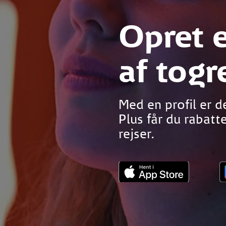
Opret e
af togr
Med en profil er d
Plus får du rabatt
rejser.