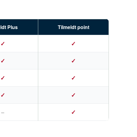
ldt Plus
Tilmeldt point
✓
✓
✓
✓
✓
✓
✓
✓
✓
–