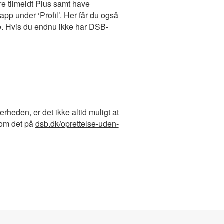
ære tilmeldt Plus samt have
pp under ‘Profil’. Her får du også
le. Hvis du endnu ikke har DSB-
kerheden, er det ikke altid muligt at
 om det på
dsb.dk/oprettelse-uden-