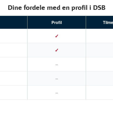
Dine fordele med en profil i DSB
Profil
Tilme
✓
✓
–
–
–