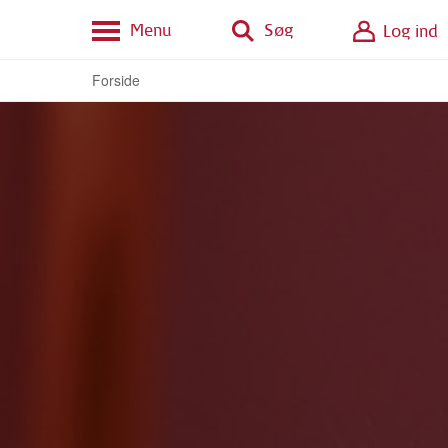
Menu
Søg
Log ind
Forside