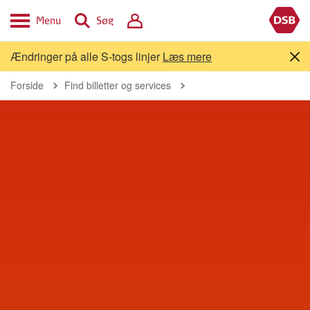
Menu
Søg
Ændringer på alle S-togs linjer
Læs mere
Forside
Find billetter og services