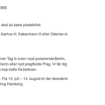
mere
 skal du købe pladsbillet.
på Aarhus H, København H eller Odense st.
ioner. Tag fx turen mod pulserende Berlin,
ecin eller nyd pragtfulde Prag.​ Vi får dig
 kop kaffe fra bistroen.
 Fra 13. juli – 14. august er der desværre
kring Hamborg.