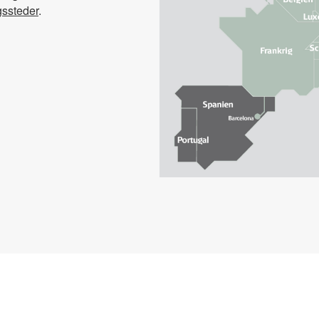
gssteder
.