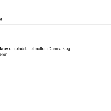
et
krav
om pladsbillet mellem Danmark og
eren.