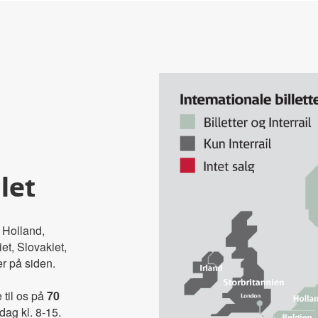
let
, Holland,
et, Slovakiet,
r på siden.
 til os på
70
ag kl. 8-15.