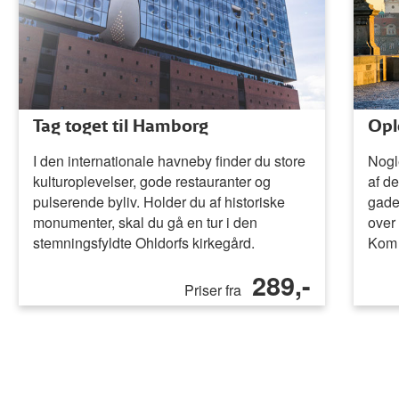
Tag toget til Hamborg
Opl
I den internationale havneby finder du store
Nogle
kulturoplevelser, gode restauranter og
af d
pulserende byliv. Holder du af historiske
gade
monumenter, skal du gå en tur i den
over
stemningsfyldte Ohldorfs kirkegård.
Kom t
289,-
Priser fra