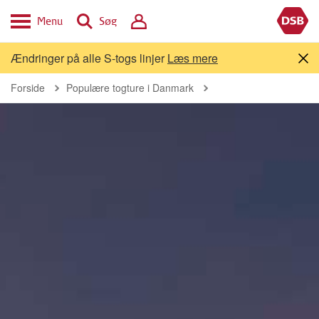
Menu
Søg
Ændringer på alle S-togs linjer
Læs mere
Forside
Populære togture i Danmark