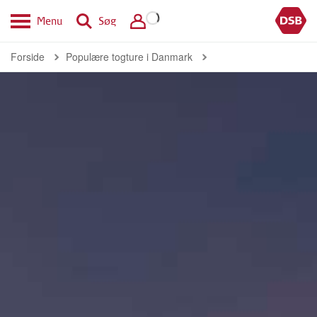
Menu
Søg
Forside
Populære togture i Danmark