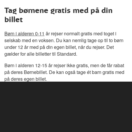
Tag børnene gratis med på din
billet
Børn i alderen 0-11
år rejser normalt gratis med toget i
selskab med en voksen. Du kan nemlig tage op til to børn
under 12 år med på din egen billet, når du rejser. Det
gælder for alle billetter til Standard.
Børn i alderen 12-15 år rejser ikke gratis, men de får rabat
på deres Børnebillet. De kan også tage ét barn gratis med
på deres egen billet.
Husk at booke pladsbilletter
, hvis I vil være sikker på at
sidde sammen under hele turen.
Mere end 30 daglige afgange
mellem Fredericia og København