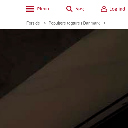
Menu
Søg
Log ind
Forside
Populære togture i Danmark