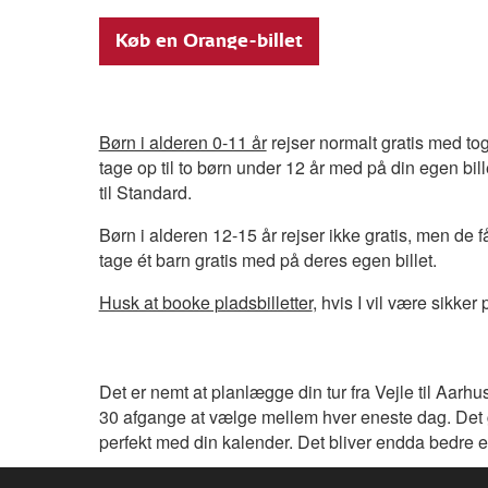
Køb en Orange-billet
Børn i alderen 0-11 år
rejser normalt gratis med to
tage op til to børn under 12 år med på din egen billet
til Standard.
Børn i alderen 12-15 år rejser ikke gratis, men de 
tage ét barn gratis med på deres egen billet.
Husk at booke pladsbilletter
, hvis I vil være sikke
Det er nemt at planlægge din tur fra Vejle til Aarh
30 afgange at vælge mellem hver eneste dag. Det g
perfekt med din kalender. Det bliver endda bedre 
Rejser du på en Standard-billet, har du frit valg