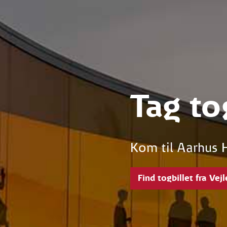
Tag to
Kom til Aarhus H
Find togbillet fra Vejl