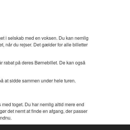
get i selskab med en voksen. Du kan nemlig
, når du rejser. Det gælder for alle billetter
får rabat på deres Børnebillet. De kan også
r på at sidde sammen under hele turen.
us med toget. Du har nemlig altid mere end
ør det nemt at finde en afgang, der passer
endnu.
 mellem alle afgange den pågældende dag.