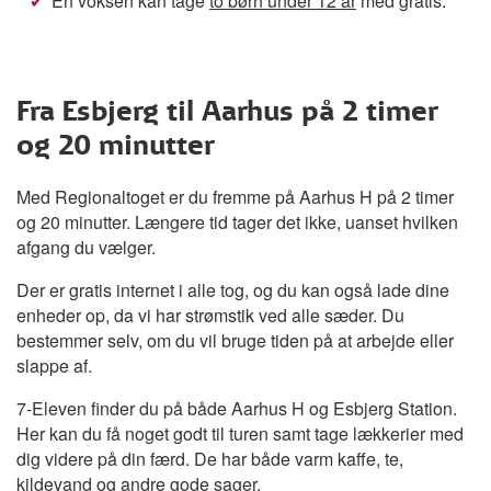
En voksen kan tage
to børn under 12 år
med gratis.
Fra Esbjerg til Aarhus på 2 timer
og 20 minutter
Med Regionaltoget er du fremme på Aarhus H på 2 timer
og 20 minutter. Længere tid tager det ikke, uanset hvilken
afgang du vælger.
Der er gratis internet i alle tog, og du kan også lade dine
enheder op, da vi har strømstik ved alle sæder. Du
bestemmer selv, om du vil bruge tiden på at arbejde eller
slappe af.
7-Eleven finder du på både Aarhus H og Esbjerg Station.
Her kan du få noget godt til turen samt tage lækkerier med
dig videre på din færd. De har både varm kaffe, te,
kildevand og andre gode sager.