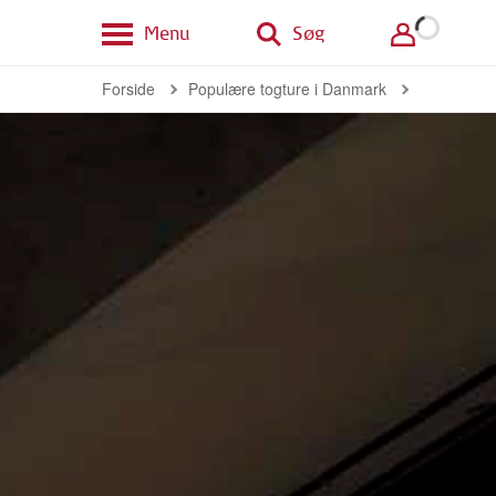
Menu
Søg
Forside
Populære togture i Danmark