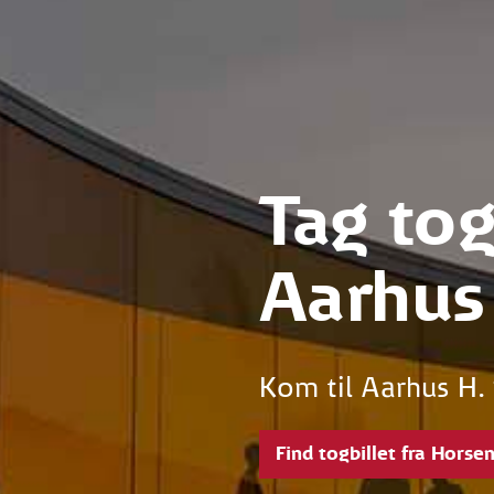
Tag tog
Aarhus
Kom til Aarhus H.
Find togbillet fra Horsen