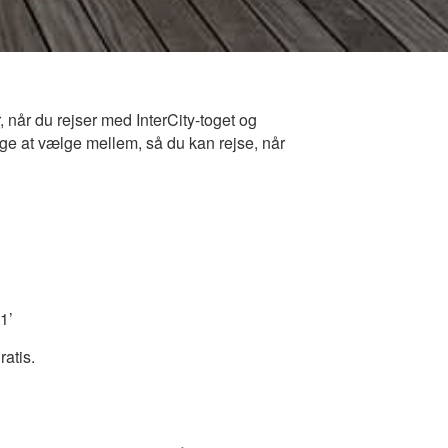
 når du rejser med InterCity-toget og
nge at vælge mellem, så du kan rejse, når
1’
atis.