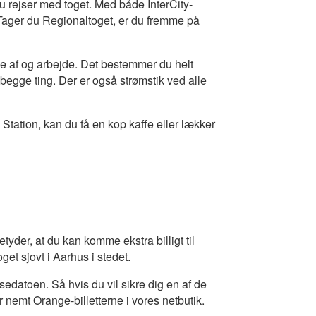
u rejser med toget. Med både InterCity-
 Tager du Regionaltoget, er du fremme på
e af og arbejde. Det bestemmer du helt
an begge ting. Der er også strømstik ved alle
tation, kan du få en kop kaffe eller lækker
tyder, at du kan komme ekstra billigt til
t sjovt i Aarhus i stedet.
ejsedatoen. Så hvis du vil sikre dig en af de
er nemt Orange-billetterne i vores netbutik.