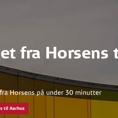
et fra Horsens t
 fra Horsens på under 30 minutter
s til Aarhus