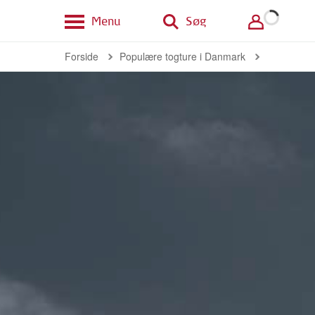
Menu
Søg
Forside
Populære togture i Danmark