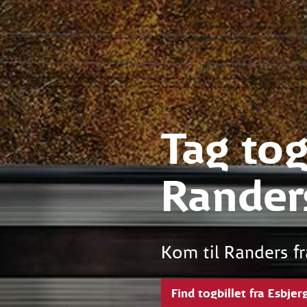
Tag tog
Rander
Kom til Randers fr
Find togbillet fra Esbjer