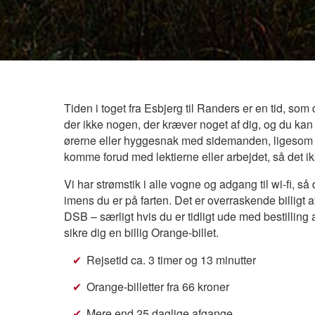
Tiden i toget fra Esbjerg til Randers er en tid, som
der ikke nogen, der kræver noget af dig, og du kan
ørerne eller hyggesnak med sidemanden, ligesom at 
komme forud med lektierne eller arbejdet, så det ik
Vi har strømstik i alle vogne og adgang til wi-fi, så 
imens du er på farten. Det er overraskende billigt a
DSB – særligt hvis du er tidligt ude med bestilling a
sikre dig en billig Orange-billet.
Rejsetid ca. 3 timer og 13 minutter
Orange-billetter fra 66 kroner
Mere end 25 daglige afgange