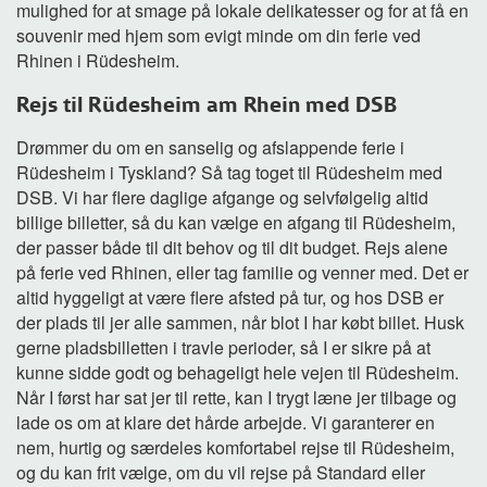
mulighed for at smage på lokale delikatesser og for at få en
souvenir med hjem som evigt minde om din ferie ved
Rhinen i Rüdesheim.
Rejs til Rüdesheim am Rhein med DSB
Drømmer du om en sanselig og afslappende ferie i
Rüdesheim i Tyskland? Så tag toget til Rüdesheim med
DSB. Vi har flere daglige afgange og selvfølgelig altid
billige billetter, så du kan vælge en afgang til Rüdesheim,
der passer både til dit behov og til dit budget. Rejs alene
på ferie ved Rhinen, eller tag familie og venner med. Det er
altid hyggeligt at være flere afsted på tur, og hos DSB er
der plads til jer alle sammen, når blot I har købt billet. Husk
gerne pladsbilletten i travle perioder, så I er sikre på at
kunne sidde godt og behageligt hele vejen til Rüdesheim.
Når I først har sat jer til rette, kan I trygt læne jer tilbage og
lade os om at klare det hårde arbejde. Vi garanterer en
nem, hurtig og særdeles komfortabel rejse til Rüdesheim,
og du kan frit vælge, om du vil rejse på Standard eller