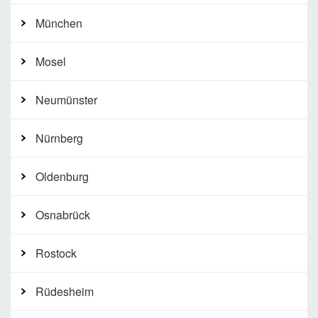
München
Mosel
Neumünster
Nürnberg
Oldenburg
Osnabrück
Rostock
Rüdesheim