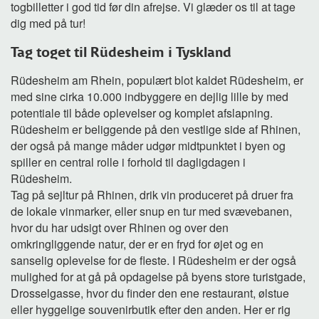
togbilletter i god tid før din afrejse. Vi glæder os til at tage
dig med på tur!
Tag toget til Rüdesheim i Tyskland
Rüdesheim am Rhein, populært blot kaldet Rüdesheim, er
med sine cirka 10.000 indbyggere en dejlig lille by med
potentiale til både oplevelser og komplet afslapning.
Rüdesheim er beliggende på den vestlige side af Rhinen,
der også på mange måder udgør midtpunktet i byen og
spiller en central rolle i forhold til dagligdagen i
Rüdesheim.
Tag på sejltur på Rhinen, drik vin produceret på druer fra
de lokale vinmarker, eller snup en tur med svævebanen,
hvor du har udsigt over Rhinen og over den
omkringliggende natur, der er en fryd for øjet og en
sanselig oplevelse for de fleste. I Rüdesheim er der også
mulighed for at gå på opdagelse på byens store turistgade,
Drosselgasse, hvor du finder den ene restaurant, ølstue
eller hyggelige souvenirbutik efter den anden. Her er rig