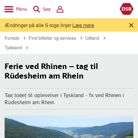
Menu
Søg
Ændringer på alle S-togs linjer
Læs mere
Forside
Find billetter og services
Udland
Tyskland
Ferie ved Rhinen – tag til
Rüdesheim am Rhein
Tag toget til oplevelser i Tyskland - fx ved Rhinen i
Rüdesheim am Rhein