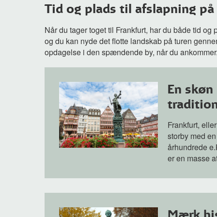
Tid og plads til afslapning på
Når du tager toget til Frankfurt, har du både tid og
og du kan nyde det flotte landskab på turen genne
opdagelse i den spændende by, når du ankommer
En skøn 
traditio
Frankfurt, elle
storby med en r
århundrede e.Kr
er en masse at
Mærk hi