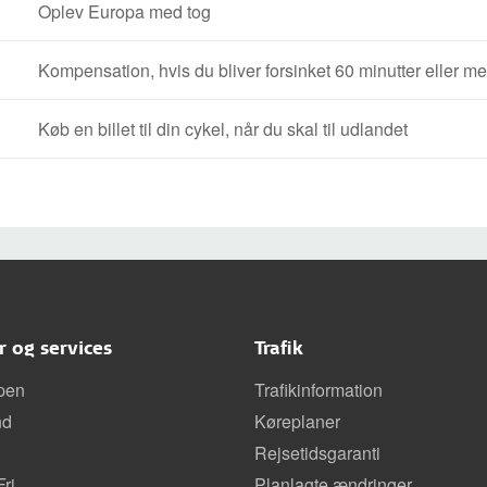
Oplev Europa med tog
Kompensation, hvis du bliver forsinket 60 minutter eller mer
Køb en billet til din cykel, når du skal til udlandet
er og services
Trafik
pen
Trafikinformation
nd
Køreplaner
Rejsetidsgaranti
ri
Planlagte ændringer