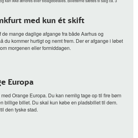
 kan ikke ændres eller tilbagebetales. Billetterne sættes til salg ca. 3
nkfurt med kun ét skift
 af de mange daglige afgange fra både Aarhus og
å du kommer hurtigt og nemt frem. Der er afgange i løbet
ed om morgenen eller formiddagen.
ge Europa
furt med Orange Europa. Du kan nemlig tage op til fire børn
 billige billet. Du skal kun købe en pladsbillet til dem.
 til den tyske stad.