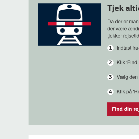
Tjek alt
Da der er man
der være ændri
tjekker rejsetid
Indtast fr
Klik 'Find 
Vælg den a
Klik på 'R
Find din re