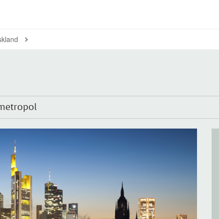
skland
smetropol