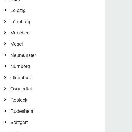
Leipzig
Lüneburg
München
Mosel
Neumünster
Nürnberg
Oldenburg
Osnabrück
Rostock
Rüdesheim
Stuttgart