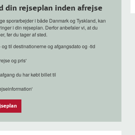
id din rejseplan inden afrejse
ge sporarbejder i både Danmark og Tyskland, kan
nger i din rejseplan. Derfor anbefaler vi, at du
er, før du tager af sted.
a- og til destinationerne og afgangsdato og -tid
rejse og pris'
fgang du har købt billet til
ejseinformation'
jseplan