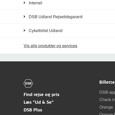
Interrail
DSB Udland Rejsetidsgaranti
Cykelbillet Udland
Vis alle produkter og services
Billett
DSB-ap
Find rejse og pris
Check i
Læs "Ud & Se"
Orange
DSB Plus
Orange F