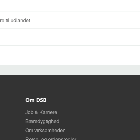
e til udlandet
Om DSB
Job & Karriere
Bæredygtighed
Om virksomheden
Rejse- og ordensregler