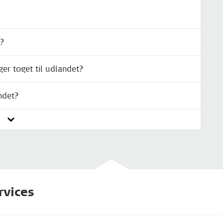
t?
er toget til udlandet?
ndet?
rvices