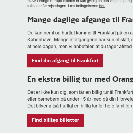
*DSB Orange Europa-billetter er kun gyldig på den valgte afgang og
måneder før rejsedagen. Læs betingelserne
her.
Mange daglige afgange til Fra
Du kan nemt og hurtigt komme til Frankfurt på en
København. Mange af afgangene har kun ét skift, s
af hele dagen, men vi anbefaler, at du tager afst
Find din afgang til Frankfurt
En ekstra billig tur med Oran
Det er ikke kun dig, som får en billig tur til Frank
eller børnebørn på under 15 år med på din i forvejen
Det bliver altså hurtigt en billig tur for hele familien
Find billige billetter