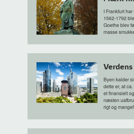
I Frankfurt ha
1562-1792 blev
Goethe blev fød
masse smukke h
Verdens
Byen kalder si
dette er, at ca
et finansielt 
næsten uafbrud
rigt og mangefa