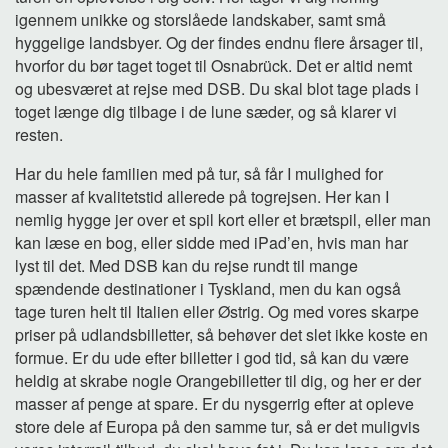
igennem unikke og storslåede landskaber, samt små
hyggelige landsbyer. Og der findes endnu flere årsager til,
hvorfor du bør taget toget til Osnabrück. Det er altid nemt
og ubesværet at rejse med DSB. Du skal blot tage plads i
toget længe dig tilbage i de lune sæder, og så klarer vi
resten.
Har du hele familien med på tur, så får I mulighed for
masser af kvalitetstid allerede på togrejsen. Her kan I
nemlig hygge jer over et spil kort eller et brætspil, eller man
kan læse en bog, eller sidde med iPad’en, hvis man har
lyst til det. Med DSB kan du rejse rundt til mange
spændende destinationer i Tyskland, men du kan også
tage turen helt til Italien eller Østrig. Og med vores skarpe
priser på udlandsbilletter, så behøver det slet ikke koste en
formue. Er du ude efter billetter i god tid, så kan du være
heldig at skrabe nogle Orangebilletter til dig, og her er der
masser af penge at spare. Er du nysgerrig efter at opleve
store dele af Europa på den samme tur, så er det muligvis