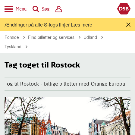
Menu
Søg
Ændringer på alle S-togs linjer
Læs mere
Forside
Find billetter og services
Udland
Tyskland
Tag toget til Rostock
Tog til Rostock - billige billetter med Orange Europa