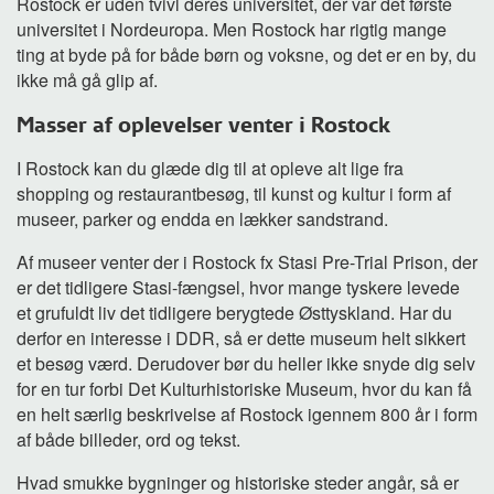
Rostock er uden tvivl deres universitet, der var det første
universitet i Nordeuropa. Men Rostock har rigtig mange
ting at byde på for både børn og voksne, og det er en by, du
ikke må gå glip af.
Masser af oplevelser venter i Rostock
I Rostock kan du glæde dig til at opleve alt lige fra
shopping og restaurantbesøg, til kunst og kultur i form af
museer, parker og endda en lækker sandstrand.
Af museer venter der i Rostock fx Stasi Pre-Trial Prison, der
er det tidligere Stasi-fængsel, hvor mange tyskere levede
et grufuldt liv det tidligere berygtede Østtyskland. Har du
derfor en interesse i DDR, så er dette museum helt sikkert
et besøg værd. Derudover bør du heller ikke snyde dig selv
for en tur forbi Det Kulturhistoriske Museum, hvor du kan få
en helt særlig beskrivelse af Rostock igennem 800 år i form
af både billeder, ord og tekst.
Hvad smukke bygninger og historiske steder angår, så er