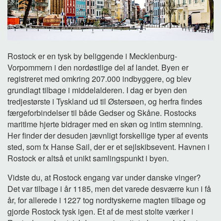
Rostock er en tysk by beliggende i Mecklenburg-
Vorpommern i den nordøstlige del af landet. Byen er
registreret med omkring 207.000 indbyggere, og blev
grundlagt tilbage i middelalderen. I dag er byen den
tredjestørste i Tyskland ud til Østersøen, og herfra findes
færgeforbindelser til både Gedser og Skåne. Rostocks
maritime hjerte bidrager med en skøn og intim stemning.
Her finder der desuden jævnligt forskellige typer af events
sted, som fx Hanse Sail, der er et sejlskibsevent. Havnen i
Rostock er altså et unikt samlingspunkt i byen.
Vidste du, at Rostock engang var under danske vinger?
Det var tilbage i år 1185, men det varede desværre kun i få
år, for allerede i 1227 tog nordtyskerne magten tilbage og
gjorde Rostock tysk igen. Et af de mest stolte værker i