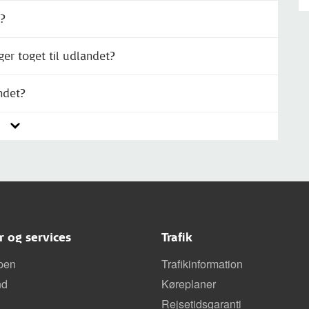
t?
er toget til udlandet?
ndet?
er og services
Trafik
pen
Trafikinformation
nd
Køreplaner
Rejsetidsgaranti