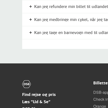
Kan jeg refundere min billet til udlande
Kan jeg medbringe min cykel, når jeg tag
Kan jeg tage en barnevogn med til udla
Billett
DSB-ap
Find rejse og pris
Check i
Læs "Ud & Se"
Orange