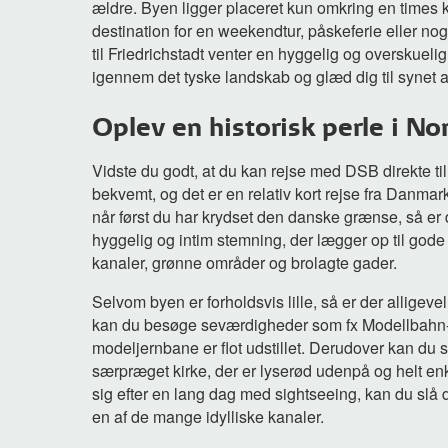
ældre. Byen ligger placeret kun omkring en times k
destination for en weekendtur, påskeferie eller nog
til Friedrichstadt venter en hyggelig og overskueli
igennem det tyske landskab og glæd dig til synet af
Oplev en historisk perle i No
Vidste du godt, at du kan rejse med DSB direkte til
bekvemt, og det er en relativ kort rejse fra Danmark
når først du har krydset den danske grænse, så er de
hyggelig og intim stemning, der lægger op til gode
kanaler, grønne områder og brolagte gader.
Selvom byen er forholdsvis lille, så er der allige
kan du besøge seværdigheder som fx Modellbahn-
modeljernbane er flot udstillet. Derudover kan du
særpræget kirke, der er lyserød udenpå og helt en
sig efter en lang dag med sightseeing, kan du slå 
en af de mange idylliske kanaler.