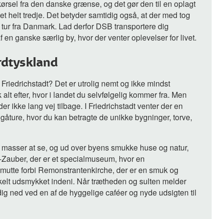
ørsel fra den danske grænse, og det gør den til en oplagt
et helt tredje. Det betyder samtidig også, at der med tog
g tur fra Danmark. Lad derfor DSB transportere dig
 en ganske særlig by, hvor der venter oplevelser for livet.
rdtyskland
 Friedrichstadt? Det er utrolig nemt og ikke mindst
 alt efter, hvor i landet du selvfølgelig kommer fra. Men
r ikke lang vej tilbage. I Friedrichstadt venter der en
 gåture, hvor du kan betragte de unikke bygninger, torve,
vel masser at se, og ud over byens smukke huse og natur,
Zauber, der er et specialmuseum, hvor en
 smutte forbi Remonstrantenkirche, der er en smuk og
kelt udsmykket indeni. Når trætheden og sulten melder
dig ned ved en af de hyggelige caféer og nyde udsigten til