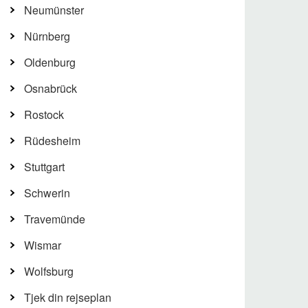
Neumünster
Nürnberg
Oldenburg
Osnabrück
Rostock
Rüdesheim
Stuttgart
Schwerin
Travemünde
Wismar
Wolfsburg
Tjek din rejseplan