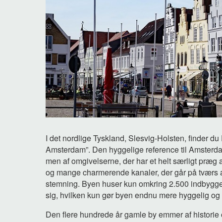
I det nordlige Tyskland, Slesvig-Holsten, finder du 
Amsterdam”. Den hyggelige reference til Amsterd
men af omgivelserne, der har et helt særligt præg 
og mange charmerende kanaler, der går på tværs a
stemning. Byen huser kun omkring 2.500 indbygger
sig, hvilken kun gør byen endnu mere hyggelig og 
Den flere hundrede år gamle by emmer af historie 