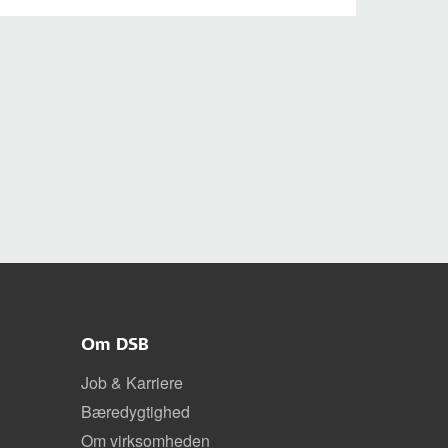
Om DSB
Job & Karriere
Bæredygtighed
Om virksomheden