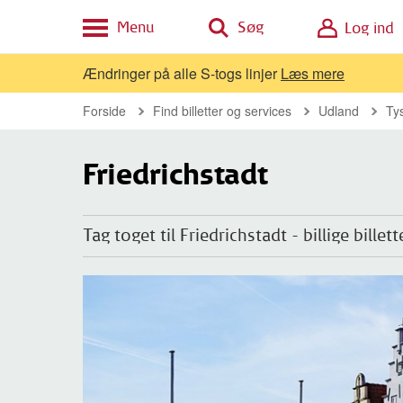
Menu
Søg
Log ind
Ændringer på alle S-togs linjer
Læs mere
Forside
Find billetter og services
Udland
Ty
Friedrichstadt
Tag toget til Friedrichstadt - billige bill