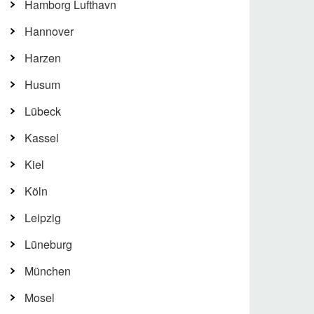
Hamborg Lufthavn
Hannover
Harzen
Husum
Lübeck
Kassel
Kiel
Köln
Leipzig
Lüneburg
München
Mosel