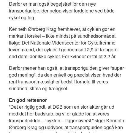
Derfor er man også begejstret for den nye
transportguide, der netop viser fordelene ved både
cykel og tog.
Kenneth Øhrberg Krag fremhæver, at cyklen gør en
markant forskel – ikke mindst på sundhedsområdet.
Ifølge Det Nationale Videnscenter for Cykelfremme
lever mænd, der cykler, i gennemsnit 2,9 år længere
end dem, der ikke cykler. For kvinder er tallet 2,2 år.
Derfor mener han også, at transportguiden giver ”super
god mening”, da den enkelt og præcist viser, hvad der
rent transportmæssigt er bedst i forhold til vores
sundhed, klima og trængsel.
En god rettesnor
”Det er rigtig godt, at DSB som en stor aktør går ud
med det her budskab, og vi er glade for, at vores
transportmiddel – cyklen – ligger øverst,” siger Kenneth
Øhrberg Krag og uddyber, at transportguiden også kan