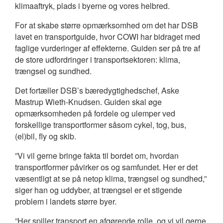
klimaaftryk, plads i byerne og vores helbred.
For at skabe større opmærksomhed om det har DSB
lavet en transportguide, hvor COWI har bidraget med
faglige vurderinger af effekterne. Guiden ser på tre af
de store udfordringer i transportsektoren: klima,
trængsel og sundhed.
Det fortæller DSB’s bæredygtighedschef, Aske
Mastrup Wieth-Knudsen. Guiden skal øge
opmærksomheden på fordele og ulemper ved
forskellige transportformer såsom cykel, tog, bus,
(el)bil, fly og skib.
”Vi vil gerne bringe fakta til bordet om, hvordan
transportformer påvirker os og samfundet. Her er det
væsentligt at se på netop klima, trængsel og sundhed,”
siger han og uddyber, at trængsel er et stigende
problem i landets større byer.
”Her spiller transport en afgørende rolle, og vi vil gerne