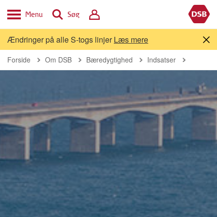
Menu
Søg
Ændringer på alle S-togs linjer
Læs mere
Forside
Om DSB
Bæredygtighed
Indsatser