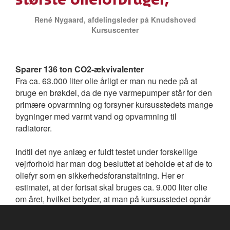
René Nygaard
, afdelingsleder på Knudshoved
Kursuscenter
Sparer 136 ton CO2-ækvivalenter
Fra ca. 63.000 liter olie årligt er man nu nede på at
bruge en brøkdel, da de nye varmepumper står for den
primære opvarmning og forsyner kursusstedets mange
bygninger med varmt vand og opvarmning til
radiatorer.
Indtil det nye anlæg er fuldt testet under forskellige
vejrforhold har man dog besluttet at beholde et af de to
oliefyr som en sikkerhedsforanstaltning. Her er
estimatet, at der fortsat skal bruges ca. 9.000 liter olie
om året, hvilket betyder, at man på kursusstedet opnår
en årlig besparelse på cirka 54.000 liter olie.