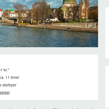
1 kr.*
ca. 11 timer
e storbyer
gelser