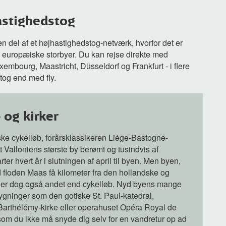
astighedstog
en del af et højhastighedstog-netværk, hvorfor det er
ke europæiske storbyer. Du kan rejse direkte med
uxembourg, Maastricht, Düsseldorf og Frankfurt - i flere
 tog end med fly.
 og kirker
ke cykelløb, forårsklassikeren Liége-Bastogne-
t Valloniens største by berømt og tusindvis af
rter hvert år i slutningen af april til byen. Men byen,
 floden Maas få kilometer fra den hollandske og
 er dog også andet end cykelløb. Nyd byens mange
bygninger som den gotiske St. Paul-katedral,
Barthélémy-kirke eller operahuset Opéra Royal de
som du ikke må snyde dig selv for en vandretur op ad