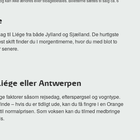
 kan ikke ændres eller tilbagebetales. Billetterne sættes til salg ca. 6
e
g til Liége fra både Jylland og Sjælland. De hurtigste
skift finder du i morgentimerne, hvor du med blot to
r senere.
, Liége eller Antwerpen
llige faktorer såsom rejsedag, efterspørgsel og vogntype.
 finde – hvis du er tidligt ude, kan du få fingre i en Orange
old til normalprisen. Som voksen kan du tilmed medbringe
is.