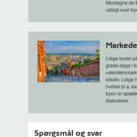
Montagne de Bu
udsigt over by
Markeder
Liége byder på
glade dage i by
udendørsmarke
lokale. Liége 
hvilket bl.a. k
byen er spække
diskoteker.
Spørgsmål og svar