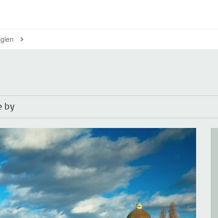
lgien
e by