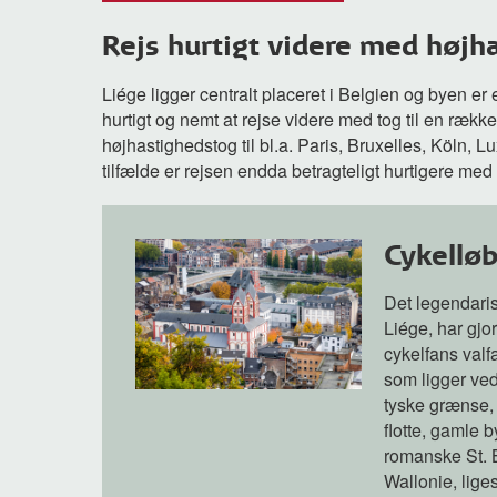
Rejs hurtigt videre med højh
Liége ligger centralt placeret i Belgien og byen er 
hurtigt og nemt at rejse videre med tog til en ræk
højhastighedstog til bl.a. Paris, Bruxelles, Köln, L
tilfælde er rejsen endda betragteligt hurtigere med
Cykelløb
Det legendaris
Liége, har gjor
cykelfans valfa
som ligger ved
tyske grænse,
flotte, gamle 
romanske St. 
Wallonie, lige