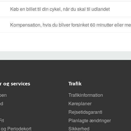
Køb en billet til din cykel, når du skal til udlandet
Kompensation, hvis du bliver forsinket 60 minutter eller mer
er og services
Trafik
pen
Trafikinformation
nd
Køreplaner
Rejsetidsgaranti
ri
Planlagte ændringer
 og Periodekort
Sikkerhed