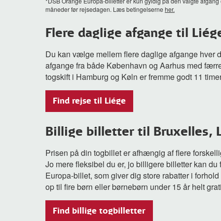
*DSB Orange Europa-billetter er kun gyldig på den valgte afgang og
måneder før rejsedagen. Læs betingelserne
her.
Flere daglige afgange til Liég
Du kan vælge mellem flere daglige afgange hver da
afgange fra både København og Aarhus med færrest 
togskift i Hamburg og Køln er fremme godt 11 time
Find rejse til Liége
Billige billetter til Bruxelles
Prisen på din togbillet er afhængig af flere forske
Jo mere fleksibel du er, jo billigere billetter kan du
Europa-billet, som giver dig store rabatter i forh
op til fire børn eller børnebørn under 15 år helt grat
Find billige togbilletter