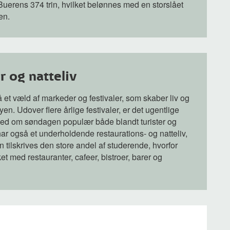
erens 374 trin, hvilket belønnes med en storslået
en.
 og natteliv
 et væld af markeder og festivaler, som skaber liv og
en. Udover flere årlige festivaler, er det ugentlige
d om søndagen populær både blandt turister og
har også et underholdende restaurations- og natteliv,
an tilskrives den store andel af studerende, hvorfor
t med restauranter, cafeer, bistroer, barer og