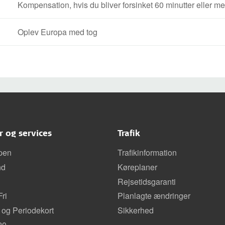
Kompensation, hvis du bliver forsinket 60 minutter eller mer
Oplev Europa med tog
er og services
Trafik
pen
Trafikinformation
nd
Køreplaner
Rejsetidsgaranti
ri
Planlagte ændringer
 og Periodekort
Sikkerhed
20