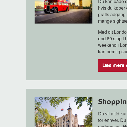
Du kan både s
hvis du køber 
gratis adgang 
mange sightse
Med dit London
end 60 stop i 
weekend i Lon
kan nemlig spr
Læs mere
Shopping
Du vil altid k
for enhver. Du
opdagelse i Ha