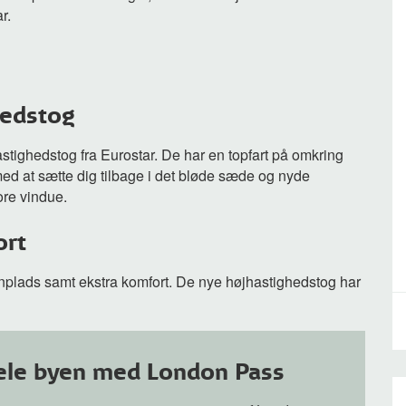
r.
hedstog
astighedstog fra Eurostar. De har en topfart på omkring
med at sætte dig tilbage i det bløde sæde og nyde
ore vindue.
ort
enplads samt ekstra komfort. De nye højhastighedstog har
ele byen med London Pass