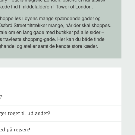
træde ind i middelalderen i Tower of London.
shoppe løs i byens mange spændende gader og
Oxford Street tiltrækker mange, når der skal shoppes.
tale om én lang gade med butikker på alle sider –
s travleste shopping-gade. Her kan du både finde
handel og atelier samt de kendte store kæder.
t?
er toget til udlandet?
ed på rejsen?