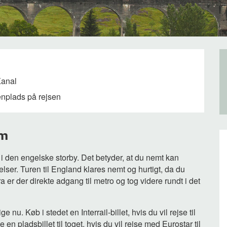
Kanal
enplads på rejsen
um
 i den engelske storby. Det betyder, at du nemt kan
lser. Turen til England klares nemt og hurtigt, da du
 er der direkte adgang til metro og tog videre rundt i det
ge nu. Køb i stedet en Interrail-billet, hvis du vil rejse til
pladsbillet til toget, hvis du vil rejse med Eurostar til