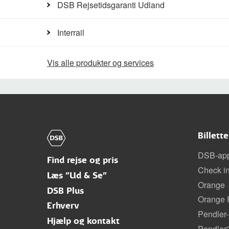
DSB Rejsetidsgaranti Udland
Interrail
Vis alle produkter og services
Billett
DSB-ap
Find rejse og pris
Check i
Læs "Ud & Se"
Orange
DSB Plus
Orange F
Erhverv
Pendler-
Hjælp og kontakt
Pendler