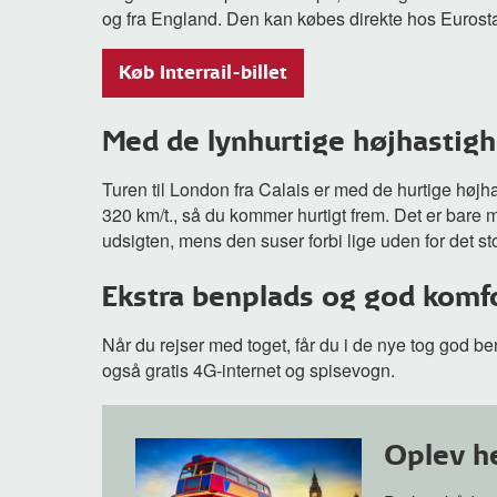
og fra England. Den kan købes direkte hos Eurosta
Køb Interrail-billet
Med de lynhurtige højhastig
Turen til London fra Calais er med de hurtige højh
320 km/t., så du kommer hurtigt frem. Det er bare 
udsigten, mens den suser forbi lige uden for det st
Ekstra benplads og god komf
Når du rejser med toget, får du i de nye tog god b
også gratis 4G-internet og spisevogn.
Oplev h