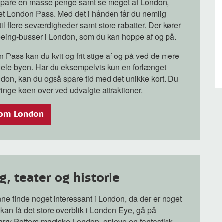
pare en masse penge samt se meget af London,
et London Pass. Med det i hånden får du nemlig
til flere seværdigheder samt store rabatter. Der kører
eing-busser i London, som du kan hoppe af og på.
 Pass kan du kvit og frit stige af og på ved de mere
hele byen. Har du eksempelvis kun en forlænget
don, kan du også spare tid med det unikke kort. Du
inge køen over ved udvalgte attraktioner.
 om London
, teater og historie
unne finde noget interessant i London, da der er noget
 kan få det store overblik i London Eye, gå på
rry Potters magiske London, opleve en fantastisk