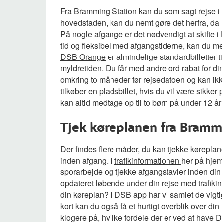
Fra Bramming Station kan du som sagt rejse i fl
hovedstaden, kan du nemt gøre det herfra, da
På nogle afgange er det nødvendigt at skifte i
tid og fleksibel med afgangstiderne, kan du me
DSB Orange
er almindelige standardbilletter t
myldretiden. Du får med andre ord rabat for din 
omkring to måneder før rejsedatoen og kan ikke 
tilkøber en
pladsbillet
, hvis du vil være sikke
kan altid medtage op til to børn på under 12 år
Tjek køreplanen fra Bram
Der findes flere måder, du kan tjekke køreplane
inden afgang. I
trafikinformationen
her på hje
sporarbejde og tjekke afgangstavler inden din
opdateret løbende under din rejse med trafikin
din køreplan? I DSB app har vi samlet de vigtig
kort kan du også få et hurtigt overblik over din
klogere på, hvilke fordele der er ved at have