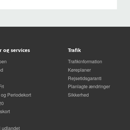
er og services
Trafik
pen
Trafikinformation
nd
Køreplaner
Rejsetidsgaranti
ri
Planlagte ændringer
 og Periodekort
Sikkerhed
20
kort
il udlandet