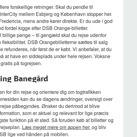
ere forskellige retninger. Skal du pendle til
 InterCity mellem Esbjerg og København stopper her.
 Fredericia, mens andre kører direkte. Er du ude i god
d fordel kigge efter DSB Orange-billetter.
il billige penge – til gengæld skal du rejse udenfor
fleksibilitet. DSB Orangebilletterne sættes til salg
refunderes, når først de er købt. Vi anbefaler, at du
r på at have en siddeplads under hele rejsen. Voksne
 gratis på togrejsen.
ming Banegård
n for din rejse og orientere dig om togtrafikken
mmesiden kan du se dagens ændringer, oversigt over
 rejse påbegyndes. Ønsker du derimod at blive
formation, som er aktuel og relevant for lige præcis
ste funktion på ét sted. Så foruden køb af billetter og
 rejseplan.
Læs meget mere om appen her,
og bliv
 DSB lige ved hånden på mobilen.