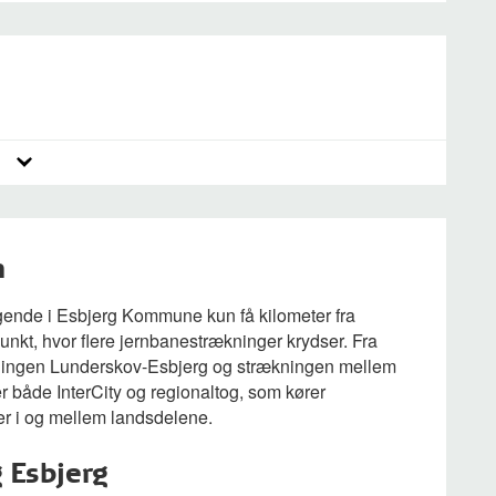
n
gende i Esbjerg Kommune kun få kilometer fra
nkt, hvor flere jernbanestrækninger krydser. Fra
ningen Lunderskov-Esbjerg og strækningen mellem
r både InterCity og regionaltog, som kører
r i og mellem landsdelene.
 Esbjerg