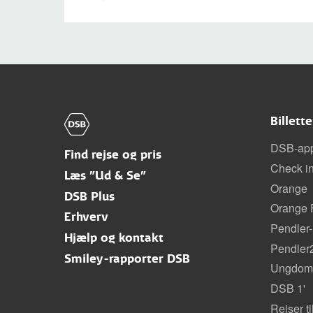
Billett
DSB-ap
Find rejse og pris
Check i
Læs "Ud & Se"
Orange
DSB Plus
Orange F
Erhverv
Pendler-
Hjælp og kontakt
Pendler
Smiley-rapporter DSB
Ungdoms
DSB 1'
Rejser t