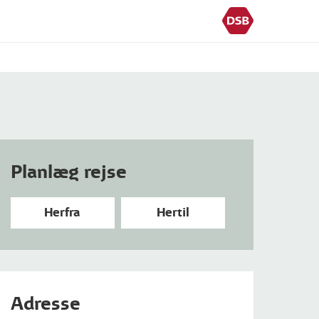
Planlæg rejse
Herfra
Hertil
Adresse