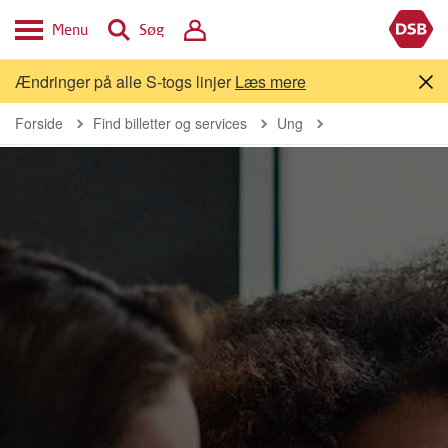
Menu
Søg
Ændringer på alle S-togs linjer
Læs mere
Forside
Find billetter og services
Ung