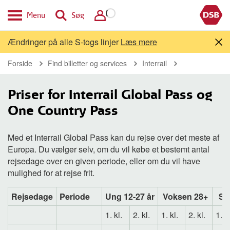
Menu
Søg
Ændringer på alle S-togs linjer
Læs mere
Forside
Find billetter og services
Interrail
Priser for Interrail Global Pass og
One Country Pass
Med et Interrail Global Pass kan du rejse over det meste af
Europa. Du vælger selv, om du vil købe et bestemt antal
rejsedage over en given periode, eller om du vil have
mulighed for at rejse frit.
Rejsedage
Periode
Ung 12-27 år
Voksen 28+
Se
1. kl.
2. kl.
1. kl.
2. kl.
1. kl