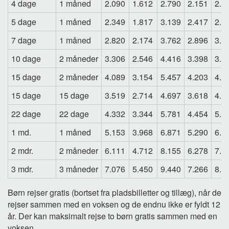
4 dage
1 måned
2.090
1.612
2.790
2.151
2.5
5 dage
1 måned
2.349
1.817
3.139
2.417
2.8
7 dage
1 måned
2.820
2.174
3.762
2.896
3.3
10 dage
2 måneder
3.306
2.546
4.416
3.398
3.9
15 dage
2 måneder
4.089
3.154
5.457
4.203
4.9
15 dage
15 dage
3.519
2.714
4.697
3.618
4.2
22 dage
22 dage
4.332
3.344
5.781
4.454
5.1
1 md.
1 måned
5.153
3.968
6.871
5.290
6.1
2 mdr.
2 måneder
6.111
4.712
8.155
6.278
7.3
3 mdr.
3 måneder
7.076
5.450
9.440
7.266
8.4
Børn rejser gratis (bortset fra pladsbilletter og tillæg), når de
rejser sammen med en voksen og de endnu ikke er fyldt 12
år. Der kan maksimalt rejse to børn gratis sammen med en
voksen.