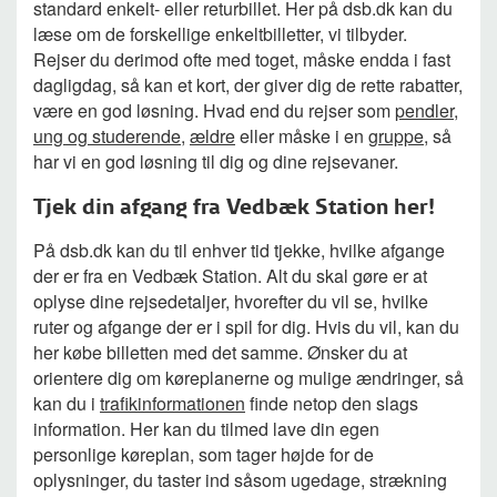
standard enkelt- eller returbillet. Her på dsb.dk kan du
læse om de forskellige enkeltbilletter, vi tilbyder.
Rejser du derimod ofte med toget, måske endda i fast
dagligdag, så kan et kort, der giver dig de rette rabatter,
være en god løsning. Hvad end du rejser som
pendler
,
ung og studerende
,
ældre
eller måske i en
gruppe
, så
har vi en god løsning til dig og dine rejsevaner.
Tjek din afgang fra Vedbæk Station her!
På dsb.dk kan du til enhver tid tjekke, hvilke afgange
der er fra en Vedbæk Station. Alt du skal gøre er at
oplyse dine rejsedetaljer, hvorefter du vil se, hvilke
ruter og afgange der er i spil for dig. Hvis du vil, kan du
her købe billetten med det samme. Ønsker du at
orientere dig om køreplanerne og mulige ændringer, så
kan du i
trafikinformationen
finde netop den slags
information. Her kan du tilmed lave din egen
personlige køreplan, som tager højde for de
oplysninger, du taster ind såsom ugedage, strækning