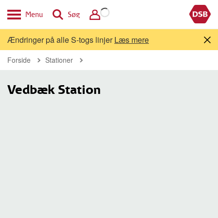
Menu
Søg
Ændringer på alle S-togs linjer
Læs mere
Forside
Stationer
Vedbæk Station