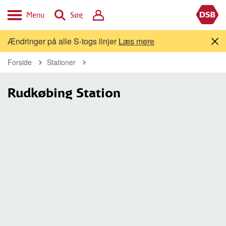
Menu
Søg
Ændringer på alle S-togs linjer
Læs mere
Forside
Stationer
Rudkøbing Station