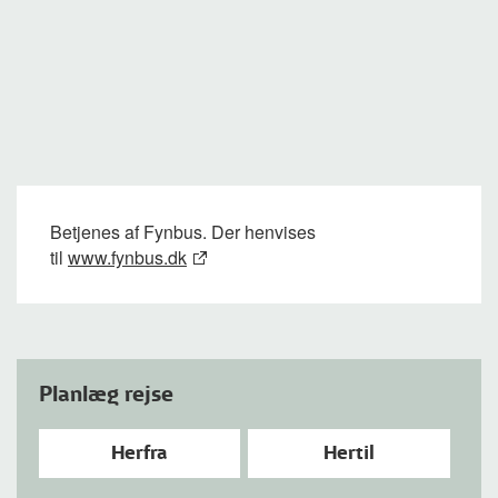
Betjenes af Fynbus. Der henvises
til
www.fynbus.dk
Planlæg rejse
Herfra
Hertil