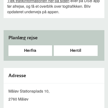
Tjek trafikinformationen her på siden
eller på DSB app
før afrejse, og få et overblik over togtrafikken. Bliv
opdateret undervejs på appen.
Planlæg rejse
Herfra
Hertil
Adresse
Måløv Stationsplads 10,
2760 Måløv