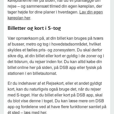
køreplanerne her på siden, når du vil planlægge din
rejse – og sammensæt tilmed din egen køreplan, der
tager højde for dine planer i hverdagen.
Lav din egen
køreplan her
.
Billetter og kort i S-tog
Vær opmærksom på, at din billet kan bruges på tværs
af busser, metro og tog i hovedstadsområdet, hvilket
skyldes et fælles pris- og zonesystem. Du skal derfor
sikre dig, at din billet eller kort er gyldig i de zoner og i
det tidsrum, du rejser inden for. Du kan altid købe din
billet online her på siden, på DSB app eller fysisk på
stationen i en billetautomat.
Er du indehaver af et Rejsekort, eller et andet gyldigt
kort, kan du naturligvis også bruge det, når du rejser
med S-toget. Har du billet eller kort på DSB app, skal
du blot vise denne i toget. Du kan læse mere om DSB
app og fordelene ved at have flere funktioner samlet på
ét sted –
læs med her
.