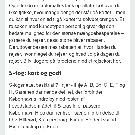
Opretter du en automatisk tank-op-aftale, behøver du
ikke tjekke, hvor mange penge der står på kortet – men
du kan til hver en tid tilgå kortet fra selvbetjeningen. Et
rejsekort med kundetypen personlig giver dig den
bedste mulighed for den største mængdebesparelse –
jo mere du rejser, desto større bliver rabatten.
Derudover bestemmes rabatten af, hvor i landet du
rejser, hvor meget du rejser, og hvad tid på dagen du
rejser. Bliv klogere på fordelene med et
rejsekort
her.
S-tog: kort og godt
S-togsnettet består af 7 linjer - linje A, B, Bx, C, E, F og
H. Sammen danner de det net, der forbinder
Københavns indre by med resten af
hovedstadsområdet. 6 S-togslinjer passerer
København H og danner hver især en forbindelse til
hhv. Hillerød, Klampenborg, Farum, Frederikssund,
Høje Taastrup og Køge.