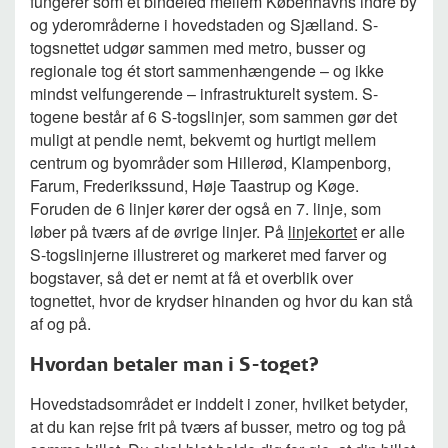
fungerer som et bindeled mellem Københavns indre by
og yderområderne i hovedstaden og Sjælland. S-
togsnettet udgør sammen med metro, busser og
regionale tog ét stort sammenhængende – og ikke
mindst velfungerende – infrastrukturelt system. S-
togene består af 6 S-togslinjer, som sammen gør det
muligt at pendle nemt, bekvemt og hurtigt mellem
centrum og byområder som Hillerød, Klampenborg,
Farum, Frederikssund, Høje Taastrup og Køge.
Foruden de 6 linjer kører der også en 7. linje, som
løber på tværs af de øvrige linjer. På
linjekortet
er alle
S-togslinjerne illustreret og markeret med farver og
bogstaver, så det er nemt at få et overblik over
tognettet, hvor de krydser hinanden og hvor du kan stå
af og på.
Hvordan betaler man i S-toget?
Hovedstadsområdet er inddelt i zoner, hvilket betyder,
at du kan rejse frit på tværs af busser, metro og tog på