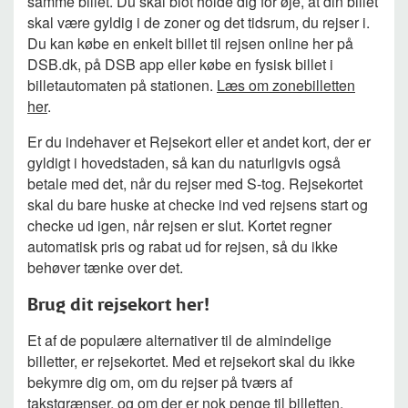
samme billet. Du skal blot holde dig for øje, at din billet
skal være gyldig i de zoner og det tidsrum, du rejser i.
Du kan købe en enkelt billet til rejsen online her på
DSB.dk, på DSB app eller købe en fysisk billet i
billetautomaten på stationen.
Læs om zonebilletten
her
.
Er du indehaver et Rejsekort eller et andet kort, der er
gyldigt i hovedstaden, så kan du naturligvis også
betale med det, når du rejser med S-tog. Rejsekortet
skal du bare huske at checke ind ved rejsens start og
checke ud igen, når rejsen er slut. Kortet regner
automatisk pris og rabat ud for rejsen, så du ikke
behøver tænke over det.
Brug dit rejsekort her!
Et af de populære alternativer til de almindelige
billetter, er rejsekortet. Med et rejsekort skal du ikke
bekymre dig om, om du rejser på tværs af
takstgrænser, og om der er nok penge til billetten.