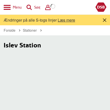
Menu
Søg
Ændringer på alle S-togs linjer
Læs mere
Forside
Stationer
Islev Station