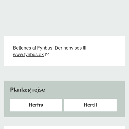
Betjenes af Fynbus. Der henvises til
www.fynbus.dk
Planlæg rejse
Herfra
Hertil