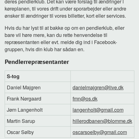
deres pendlerklub. Det kan være forslag til ændringer i
køreplanen, til vores drift under sporarbejder eller andre
ønsker til ændringer til vores billetter, kort eller services.
Hvis du har lyst til at bakke op om en pendlerklub, eller
bare vil høre mere, kan du rette henvendelse til
repræsentanten eller evt. melde dig ind i Facebook-
gruppen, hvis din klub har sådan en.
Pendlerrepræsentanter
S-tog
Daniel Majgren
danielmajgren@live.dk
Frank Nørgaard
fmn@os.dk
Jørn Langenholt
langenholt@gmail.com
Martin Sarup
hillerodbanen@blomme.dk
Oscar Sølby
oscarsoelby@gmail.com