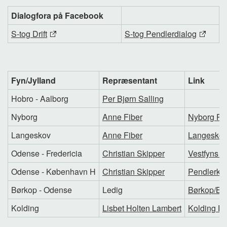
Dialogfora på Facebook
S-tog Drift
S-tog Pendlerdialog
Fyn/Jylland
Repræsentant
Link
Hobro - Aalborg
Per Bjørn Salling
Nyborg
Anne Fiber
Nyborg Pe
Langeskov
Anne Fiber
Langeskov
Odense - Fredericia
Christian Skipper
Vestfyns P
Odense - København H
Christian Skipper
Pendlerkl
Børkop - Odense
Ledig
Børkop/Br
Kolding
Lisbet Holten Lambert
Kolding P