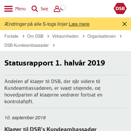
Menu
Søg
Ændringer på alle S-togs linjer
Læs mere
Forside
Om DSB
Virksomheden
Organisationen
DSB Kundeambassadør
Statusrapport 1. halvår 2019
Andelen af klager til DSB, der går videre til
Kundeambassadøren, er svagt stigende, og
hovedparten af klagerne vedrører fortsat en
kontrolafgift.
10. september 2019
Klager til DSB’s Kundeambassadør