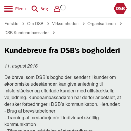
Menu
Søg
Forside
Om DSB
Virksomheden
Organisationen
DSB Kundeambassadør
Kundebreve fra DSB's bogholderi
11. august 2016
De breve, som DSB’s bogholderi sender til kunder om
økonomiske udeståender, kan give anledning til
misforståelser og efterlade kunden med utilstrækkelig
vejledning. Kundeambassadøren har derfor anbefalet, at
der sker forbedringer i DSB’s kommunikation. Herunder:
- Brug af brevskabeloner
- Træning af medarbejdere i individuel skriftlig
kommunikation
- Tilpasning og udvidelse af standardbreve