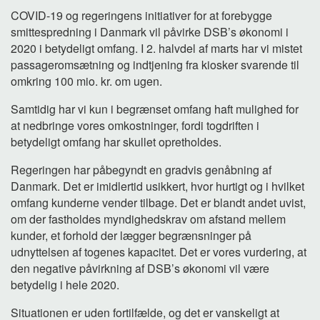
COVID-19 og regeringens initiativer for at forebygge
smittespredning i Danmark vil påvirke DSB’s økonomi i
2020 i betydeligt omfang. I 2. halvdel af marts har vi mistet
passageromsætning og indtjening fra kiosker svarende til
omkring 100 mio. kr. om ugen.
Samtidig har vi kun i begrænset omfang haft mulighed for
at nedbringe vores omkostninger, fordi togdriften i
betydeligt omfang har skullet opretholdes.
Regeringen har påbegyndt en gradvis genåbning af
Danmark. Det er imidlertid usikkert, hvor hurtigt og i hvilket
omfang kunderne vender tilbage. Det er blandt andet uvist,
om der fastholdes myndighedskrav om afstand mellem
kunder, et forhold der lægger begrænsninger på
udnyttelsen af togenes kapacitet. Det er vores vurdering, at
den negative påvirkning af DSB’s økonomi vil være
betydelig i hele 2020.
Situationen er uden fortilfælde, og det er vanskeligt at