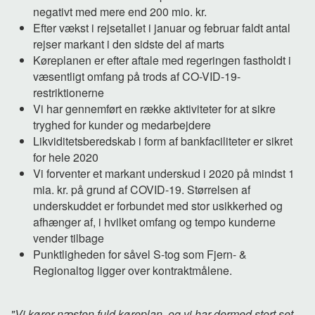
negativt med mere end 200 mio. kr.
Efter vækst i rejsetallet i januar og februar faldt antal
rejser markant i den sidste del af marts
Køreplanen er efter aftale med regeringen fastholdt i
væsentligt omfang på trods af CO-VID-19-
restriktionerne
Vi har gennemført en række aktiviteter for at sikre
tryghed for kunder og medarbejdere
Likviditetsberedskab i form af bankfaciliteter er sikret
for hele 2020
Vi forventer et markant underskud i 2020 på mindst 1
mia. kr. på grund af COVID-19. Størrelsen af
underskuddet er forbundet med stor usikkerhed og
afhænger af, i hvilket omfang og tempo kunderne
vender tilbage
Punktligheden for såvel S-tog som Fjern- &
Regionaltog ligger over kontraktmålene.
"Vi kører næsten fuld køreplan, og vi har dermed stort set