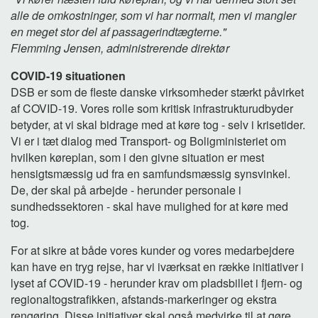
alle de omkostninger, som vi har normalt, men vi mangler
en meget stor del af passagerindtægterne."
Flemming Jensen, administrerende direktør
COVID-19 situationen
DSB er som de fleste danske virksomheder stærkt påvirket
af COVID-19. Vores rolle som kritisk infrastrukturudbyder
betyder, at vi skal bidrage med at køre tog - selv i krisetider.
Vi er i tæt dialog med Transport- og Boligministeriet om
hvilken køreplan, som i den givne situation er mest
hensigtsmæssig ud fra en samfundsmæssig synsvinkel.
De, der skal på arbejde - herunder personale i
sundhedssektoren - skal have mulighed for at køre med
tog.
For at sikre at både vores kunder og vores medarbejdere
kan have en tryg rejse, har vi iværksat en række initiativer i
lyset af COVID-19 - herunder krav om pladsbillet i fjern- og
regionaltogstrafikken, afstands-markeringer og ekstra
rengøring. Disse initiativer skal også medvirke til at gøre