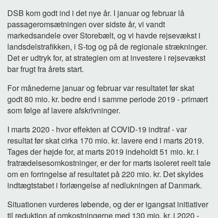
DSB kom godt ind i det nye år. I januar og februar lå
passageromsætningen over sidste år, vi vandt
markedsandele over Storebælt, og vi havde rejsevækst i
landsdelstrafikken, i S-tog og på de regionale strækninger.
Det er udtryk for, at strategien om at investere i rejsevækst
bar frugt fra årets start.
For månederne januar og februar var resultatet før skat
godt 80 mio. kr. bedre end i samme periode 2019 - primært
som følge af lavere afskrivninger.
I marts 2020 - hvor effekten af COVID-19 indtraf - var
resultat før skat cirka 170 mio. kr. lavere end i marts 2019.
Tages der højde for, at marts 2019 indeholdt 51 mio. kr. i
fratrædelsesomkostninger, er der for marts isoleret reelt tale
om en forringelse af resultatet på 220 mio. kr. Det skyldes
indtægtstabet i forlængelse af nedlukningen af Danmark.
Situationen vurderes løbende, og der er igangsat initiativer
til reduktion af omkostningerne med 130 mio. kr. i 2020 -