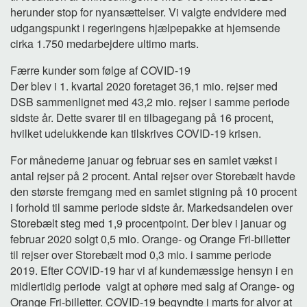
herunder stop for nyansættelser. Vi valgte endvidere med
udgangspunkt i regeringens hjælpepakke at hjemsende
cirka 1.750 medarbejdere ultimo marts.
Færre kunder som følge af COVID-19
Der blev i 1. kvartal 2020 foretaget 36,1 mio. rejser med
DSB sammenlignet med 43,2 mio. rejser i samme periode
sidste år. Dette svarer til en tilbagegang på 16 procent,
hvilket udelukkende kan tilskrives COVID-19 krisen.
For månederne januar og februar ses en samlet vækst i
antal rejser på 2 procent. Antal rejser over Storebælt havde
den største fremgang med en samlet stigning på 10 procent
i forhold til samme periode sidste år. Markedsandelen over
Storebælt steg med 1,9 procentpoint. Der blev i januar og
februar 2020 solgt 0,5 mio. Orange- og Orange Fri-billetter
til rejser over Storebælt mod 0,3 mio. i samme periode
2019. Efter COVID-19 har vi af kundemæssige hensyn i en
midlertidig periode valgt at ophøre med salg af Orange- og
Orange Fri-billetter. COVID-19 begyndte i marts for alvor at