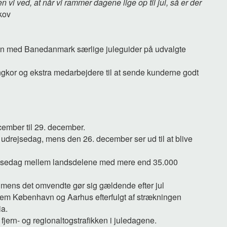
en vi ved, at når vi rammer dagene lige op til jul, så er der
kov
 med Banedanmark særlige juleguider på udvalgte
angkor og ekstra medarbejdere til at sende kunderne godt
ecember til 29. december.
te udrejsedag, mens den 26. december ser ud til at blive
 rejsedag mellem landsdelene med mere end 35.000
st, mens det omvendte gør sig gældende efter jul
mellem København og
Aarhus efterfulgt af strækningen
ia.
 fjern- og
regionaltogstrafikken i juledagene.