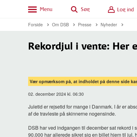
Menu
Søg
Log ind
Forside
Om DSB
Presse
Nyheder
Rekordjul i vente: Her 
Vær opmærksom på, at indholdet på denne side kan
02. december 2024 kl. 06:30
Juletid er rejsetid for mange i Danmark. I år er abs
af de travleste på skinnerne nogensinde.
DSB har ved indgangen til december sat rekord i sal
90.000 har allerede sikret sig en billet hjem til jul