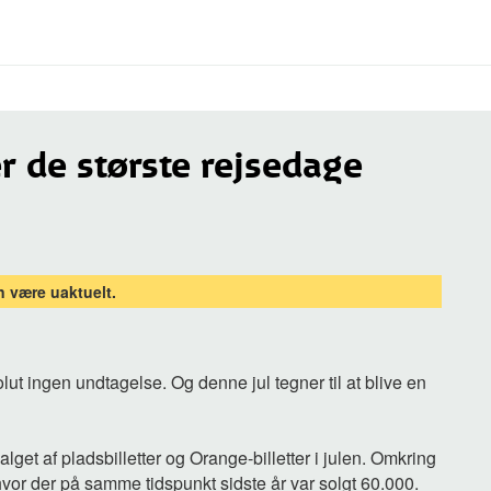
er de største rejsedage
 være uaktuelt.
olut ingen undtagelse. Og denne jul tegner til at blive en
get af pladsbilletter og Orange-billetter i julen. Omkring
, hvor der på samme tidspunkt sidste år var solgt 60.000.