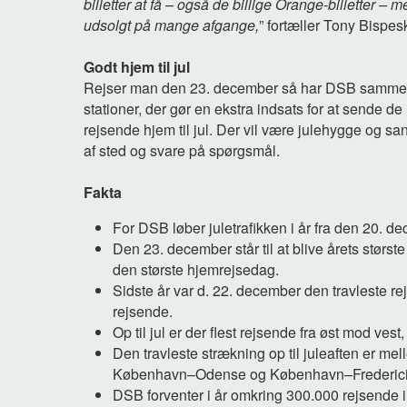
billetter at få – også de billige Orange-billetter – m
udsolgt på mange afgange,
” fortæller Tony Bispes
Godt hjem til jul
Rejser man den 23. december så har DSB sammen
stationer, der gør en ekstra indsats for at sende de
rejsende hjem til jul. Der vil være julehygge og s
af sted og svare på spørgsmål.
Fakta
For DSB løber juletrafikken i år fra den 20. d
Den 23. december står til at blive årets størs
den største hjemrejsedag.
Sidste år var d. 22. december den travleste
rejsende.
Op til jul er der flest rejsende fra øst mod ve
Den travleste strækning op til juleaften er 
København–Odense og København–
Frederic
DSB forventer i år omkring 300.000 rejsende i