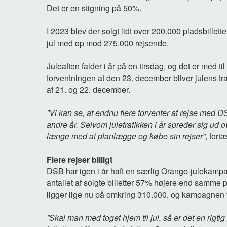
Det er en stigning på 50%.
I 2023 blev der solgt lidt over 200.000 pladsbillett
jul med op mod 275.000 rejsende.
Juleaften falder i år på en tirsdag, og det er med til
forventningen at den 23. december bliver julens tr
af 21. og 22. december.
”Vi kan se, at endnu flere forventer at rejse med 
andre år. Selvom juletrafikken i år spreder sig ud o
længe med at planlægge og købe sin rejser”
, fort
Flere rejser billigt
DSB har igen i år haft en særlig Orange-julekampagne
antallet af solgte billetter 57% højere end samme p
ligger lige nu på omkring 310.000, og kampagnen 
”Skal man med toget hjem til jul, så er det en rigti