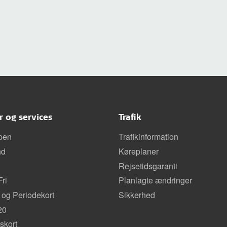
er og services
Trafik
pen
Trafikinformation
nd
Køreplaner
Rejsetidsgaranti
ri
Planlagte ændringer
 og Periodekort
Sikkerhed
20
kort