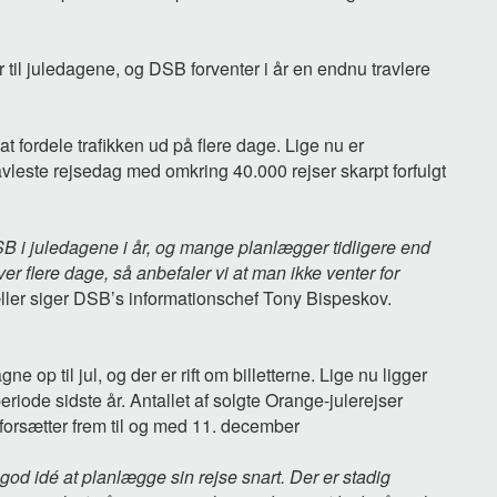
er til juledagene, og DSB forventer i år en endnu travlere
 at fordele trafikken ud på flere dage. Lige nu er
avleste rejsedag med omkring 40.000 rejser skarpt forfulgt
DSB i juledagene i år, og mange planlægger tidligere end
ver flere dage, så anbefaler vi at man ikke venter for
æller siger DSB’s informationschef Tony Bispeskov.
 op til jul, og der er rift om billetterne. Lige nu ligger
eriode sidste år. Antallet af solgte Orange-julerejser
forsætter frem til og med 11. december
g god idé at planlægge sin rejse snart. Der er stadig