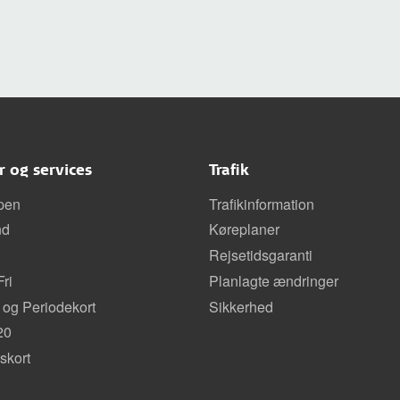
er og services
Trafik
pen
Trafikinformation
nd
Køreplaner
Rejsetidsgaranti
ri
Planlagte ændringer
 og Periodekort
Sikkerhed
20
kort