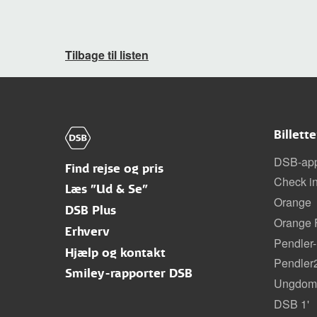
Tilbage til listen
Billett
DSB-ap
Find rejse og pris
Check i
Læs "Ud & Se"
Orange
DSB Plus
Orange F
Erhverv
Pendler-
Hjælp og kontakt
Pendler
Smiley-rapporter DSB
Ungdoms
DSB 1'