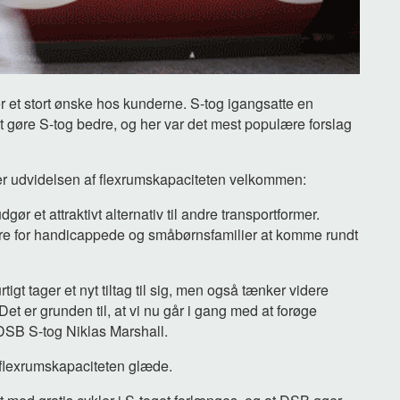
r et stort ønske hos kunderne. S-tog igangsatte en
at gøre S-tog bedre, og her var det mest populære forslag
er udvidelsen af flexrumskapaciteten velkommen:
udgør et attraktivt alternativ til andre transportformer.
re for handicappede og småbørnsfamilier at komme rundt
tigt tager et nyt tiltag til sig, men også tænker videre
Det er grunden til, at vi nu går i gang med at forøge
i DSB S-tog Niklas Marshall.
flexrumskapaciteten glæde.