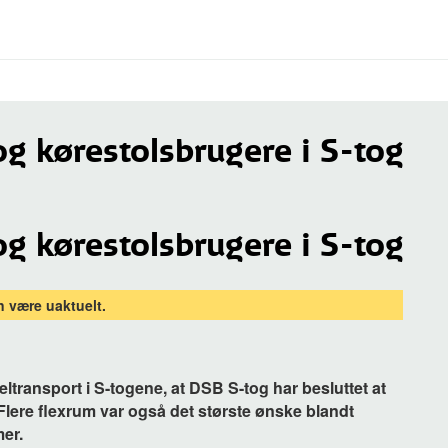
 og kørestolsbrugere i S-tog
 og kørestolsbrugere i S-tog
 være uaktuelt.
ltransport i S-togene, at DSB S-tog har besluttet at
Flere flexrum var også det største ønske blandt
er.