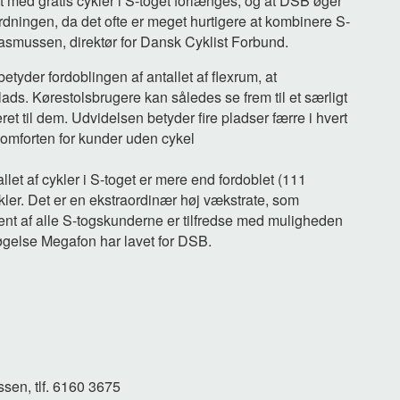
get med gratis cykler i S-toget forlænges, og at DSB øger
 ordningen, da det ofte er meget hurtigere at kombinere S-
 Rasmussen, direktør for Dansk Cyklist Forbund.
betyder fordoblingen af antallet af flexrum, at
ds. Kørestolsbrugere kan således se frem til et særligt
t til dem. Udvidelsen betyder fire pladser færre i hvert
komforten for kunder uden cykel
let af cykler i S-toget er mere end fordoblet (111
ykler. Det er en ekstraordinær høj vækstrate, som
ocent af alle S-togskunderne er tilfredse med muligheden
søgelse Megafon har lavet for DSB.
sen, tlf. 6160 3675