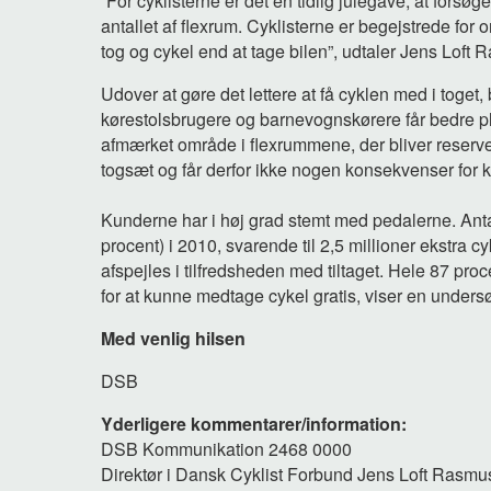
”For cyklisterne er det en tidlig julegave, at forsø
antallet af flexrum. Cyklisterne er begejstrede for
tog og cykel end at tage bilen”, udtaler Jens Loft
Udover at gøre det lettere at få cyklen med i toget, 
kørestolsbrugere og barnevognskørere får bedre pla
afmærket område i flexrummene, der bliver reservere
togsæt og får derfor ikke nogen konsekvenser for 
Kunderne har i høj grad stemt med pedalerne. Antal
procent) i 2010, svarende til 2,5 millioner ekstra c
afspejles i tilfredsheden med tiltaget. Hele 87 pr
for at kunne medtage cykel gratis, viser en under
Med venlig hilsen
DSB
Yderligere kommentarer/information:
DSB Kommunikation 2468 0000
Direktør i Dansk Cyklist Forbund Jens Loft Rasmus