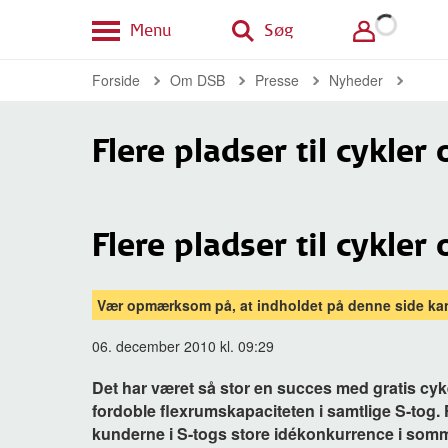
Menu
Søg
Forside
Om DSB
Presse
Nyheder
Flere pladser til cykler
Flere pladser til cykler
Vær opmærksom på, at indholdet på denne side kan
06. december 2010 kl. 09:29
Det har været så stor en succes med gratis cyke
fordoble flexrumskapaciteten i samtlige S-tog. 
kunderne i S-togs store idékonkurrence i somm