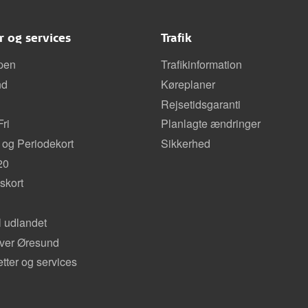
er og services
Trafik
pen
Trafikinformation
nd
Køreplaner
Rejsetidsgaranti
ri
Planlagte ændringer
 og Periodekort
Sikkerhed
20
kort
il udlandet
over Øresund
etter og services