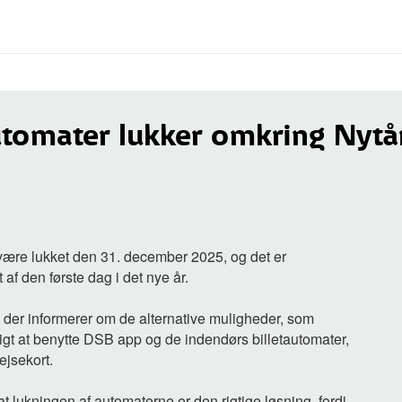
utomater lukker omkring Nytå
være lukket den 31. december 2025, og det er
 af den første dag i det nye år.
, der informerer om de alternative muligheder, som
uligt at benytte DSB app og de indendørs billetautomater,
ejsekort.
t lukningen af automaterne er den rigtige løsning, fordi