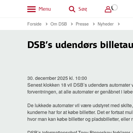
Menu
Søg
Forside
Om DSB
Presse
Nyheder
DSB’s udendørs billeta
30. december 2025 kl. 10:00
Senest klokken 18 vil DSB’s udendørs automater 
forventningen, at alle automater er genåbnet i løbet
De lukkede automater vil være udstyret med skilte
kunderne har for at købe billetter. Det er fortsat m
hvor man kan købe billetter og pladsbilletter, eller r
DSB’s informationschef Tony Bispeskov forklarer, a