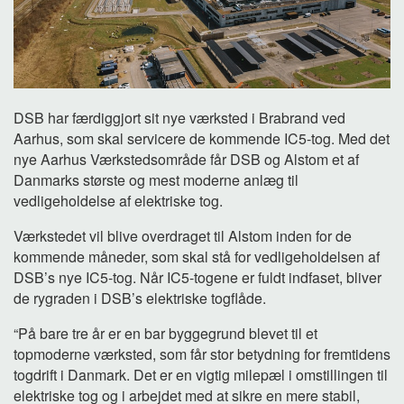
DSB har færdiggjort sit nye værksted i Brabrand ved
Aarhus, som skal servicere de kommende IC5-tog. Med det
nye Aarhus Værkstedsområde får DSB og Alstom et af
Danmarks største og mest moderne anlæg til
vedligeholdelse af elektriske tog.
Værkstedet vil blive overdraget til Alstom inden for de
kommende måneder, som skal stå for vedligeholdelsen af
DSB’s nye IC5-tog. Når IC5-togene er fuldt indfaset, bliver
de rygraden i DSB’s elektriske togflåde.
“På bare tre år er en bar byggegrund blevet til et
topmoderne værksted, som får stor betydning for fremtidens
togdrift i Danmark. Det er en vigtig milepæl i omstillingen til
elektriske tog og i arbejdet med at sikre en mere stabil,