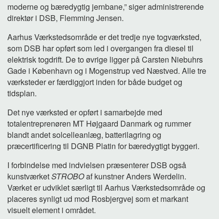
moderne og bæredygtig jernbane,” siger administrerende
direktør i DSB, Flemming Jensen.
Aarhus Værkstedsområde er det tredje nye togværksted,
som DSB har opført som led i overgangen fra diesel til
elektrisk togdrift. De to øvrige ligger på Carsten Niebuhrs
Gade i København og i Mogenstrup ved Næstved. Alle tre
værksteder er færdiggjort inden for både budget og
tidsplan.
Det nye værksted er opført i samarbejde med
totalentreprenøren MT Højgaard Danmark og rummer
blandt andet solcelleanlæg, batterilagring og
præcertificering til DGNB Platin for bæredygtigt byggeri.
I forbindelse med indvielsen præsenterer DSB også
kunstværket
STROBO
af kunstner Anders Werdelin.
Værket er udviklet særligt til Aarhus Værkstedsområde og
placeres synligt ud mod Rosbjergvej som et markant
visuelt element i området.