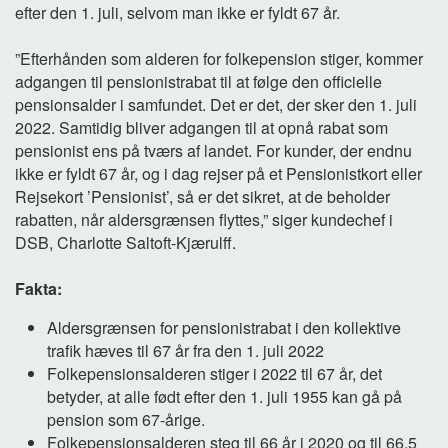
efter den 1. juli, selvom man ikke er fyldt 67 år.
”Efterhånden som alderen for folkepension stiger, kommer
adgangen til pensionistrabat til at følge den officielle
pensionsalder i samfundet. Det er det, der sker den 1. juli
2022. Samtidig bliver adgangen til at opnå rabat som
pensionist ens på tværs af landet. For kunder, der endnu
ikke er fyldt 67 år, og i dag rejser på et Pensionistkort eller
Rejsekort ’Pensionist’, så er det sikret, at de beholder
rabatten, når aldersgrænsen flyttes,” siger kundechef i
DSB, Charlotte Saltoft-Kjærulff.
Fakta:
Aldersgrænsen for pensionistrabat i den kollektive
trafik hæves til 67 år fra den 1. juli 2022
Folkepensionsalderen stiger i 2022 til 67 år, det
betyder, at alle født efter den 1. juli 1955 kan gå på
pension som 67-årige.
Folkepensionsalderen steg til 66 år i 2020 og til 66,5