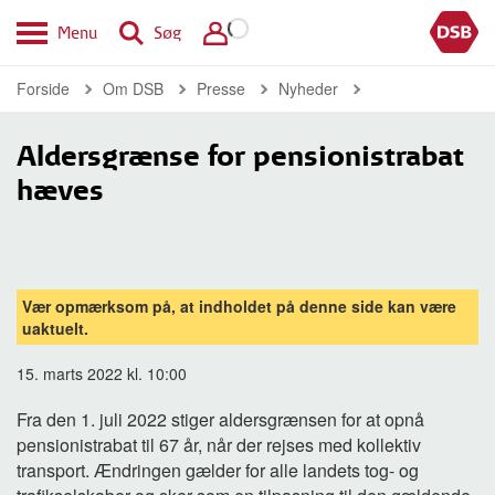
Menu
Søg
Forside
Om DSB
Presse
Nyheder
Aldersgrænse for pensionistrabat
hæves
Vær opmærksom på, at indholdet på denne side kan være
uaktuelt.
15. marts 2022 kl. 10:00
Fra den 1. juli 2022 stiger aldersgrænsen for at opnå
pensionistrabat til 67 år, når der rejses med kollektiv
transport. Ændringen gælder for alle landets tog- og