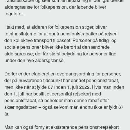
trafikselskaber og sker som en tilpasning til den gældende
aldersgrænse for folkepension, der løbende bliver
reguleret.
I takt med, at alderen for folkepension stiger, bliver
retningslinjerne for at opnå pensionistrabatter på rejser i
den kollektive transport tilpasset. Personer på tidlig- og
sociale pensioner bliver ikke berørt af den ændrede
aldersgrænse, der får størst betydning for personer lige
under den nye aldersgrænse.
Derfor er der etableret en overgangsordning for personer,
der på nuværende tidspunkt har opnået pensionistrabat,
men ikke når at fylde 67 inden 1. juli 2022. Hvis man inden
den 1. juli har bestilt et personligt rejsekort med
pensionistrabat, så beholder man denne rabat efter
skæringsdatoen – også selvom man endnu ikke er fyldt 67
år.
Man kan også forny et eksisterende pensionist-rejsekort