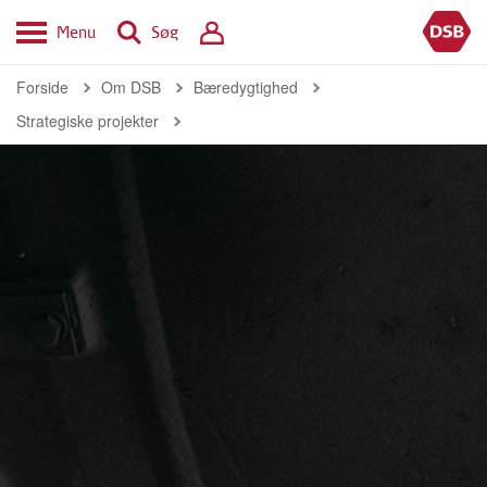
Menu
Søg
Forside
Om DSB
Bæredygtighed
Strategiske projekter