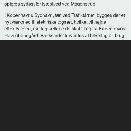
opføres sydøst for Næstved ved Mogenstrup.
I Københavns Sydhavn, tæt ved Trafiktårnet, bygges der et
nyt værksted til elektriske togsæt, hvilket vil højne
effektiviteten, når togsættene de skal til og fra Københavns
Hovedbanegård. Værkstedet forventes at blive taget i brug i
år 2025.
Når DSB flytter aktiviteterne til Næstved, kan området på
Otto Busses Vej blive del af en ny grøn bydel med boliger,
arbejdspladser, rekreative områder og kulturaktiviteter, som
DSB udvikler sammen med Københavns Kommune og
FREJA.
DSB’s eksisterende værksted ved Svanemøllen Station
”Helgoland”, bliver delvist ombygget. Her er der planlagt
med 4 spor, der kan blive anvendt til klargøring af de nye
togsæt, som DSB forventer vil ankomme i 2023.
I Brabrand, tæt på Aarhus, opføres et yderligere værksted