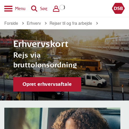
Menu
Søg
Forside
Erhverv
Rejser til og fra arbejde
Erhvervskort
Rejs via
bruttolønsordning
Opret erhvervsaftale