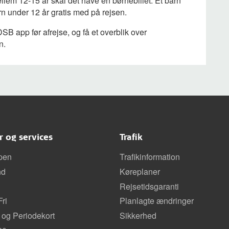
ellem 12-15 år skal det have en børnebillet. Et barn
rn under 12 år gratis med på rejsen.
DSB app før afrejse, og få et overblik over
n.
er og services
Trafik
pen
Trafikinformation
nd
Køreplaner
Rejsetidsgaranti
ri
Planlagte ændringer
 og Periodekort
Sikkerhed