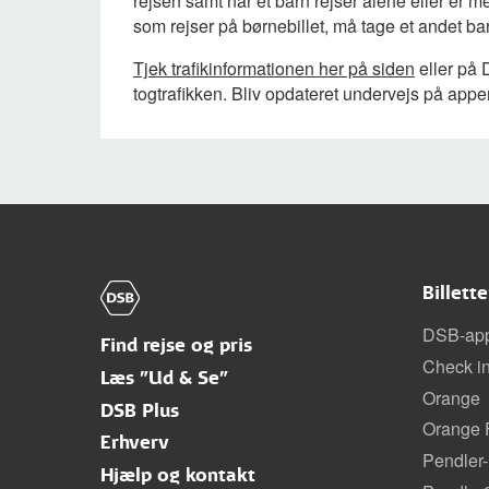
rejsen samt når et barn rejser alene eller er m
som rejser på børnebillet, må tage et andet ba
Tjek trafikinformationen her på siden
eller på 
togtrafikken. Bliv opdateret undervejs på appe
Billett
DSB-ap
Find rejse og pris
Check i
Læs "Ud & Se"
Orange
DSB Plus
Orange F
Erhverv
Pendler-
Hjælp og kontakt