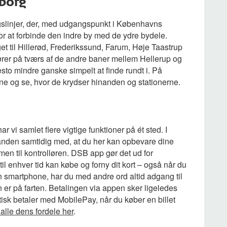
borg
gslinjer, der, med udgangspunkt i Københavns
r at forbinde den indre by med de ydre bydele.
 til Hillerød, Frederikssund, Farum, Høje Taastrup
ører på tværs af de andre baner mellem Hellerup og
sto mindre ganske simpelt at finde rundt i. På
erne og se, hvor de krydser hinanden og stationerne.
r vi samlet flere vigtige funktioner på ét sted. I
ånden samtidig med, at du her kan opbevare dine
men til kontrolløren. DSB app gør det ud for
 til enhver tid kan købe og forny dit kort – også når du
 smartphone, har du med andre ord altid adgang til
n er på farten. Betalingen via appen sker ligeledes
tisk betaler med MobilePay, når du køber en billet
le dens fordele her
.