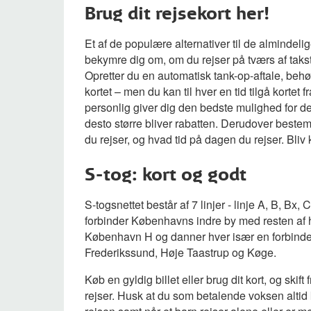
Brug dit rejsekort her!
Et af de populære alternativer til de almindelige
bekymre dig om, om du rejser på tværs af takst
Opretter du en automatisk tank-op-aftale, beh
kortet – men du kan til hver en tid tilgå korte
personlig giver dig den bedste mulighed for d
desto større bliver rabatten. Derudover bestem
du rejser, og hvad tid på dagen du rejser. Bli
S-tog: kort og godt
S-togsnettet består af 7 linjer - linje A, B, B
forbinder Københavns indre by med resten af 
København H og danner hver især en forbindel
Frederikssund, Høje Taastrup og Køge.
Køb en gyldig billet eller brug dit kort, og skif
rejser. Husk at du som betalende voksen altid 