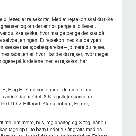
 billetter, er rejsekortet. Med et rejsekort skal du ikke
grænser, og om der er nok penge til billetten.
øver du ikke tjekke, hvor mange penge der står på
t fra selvbetjeningen. Et rejsekort med kundetypen
en største mængdebesparelse – jo mere du rejser,
mes rabatten af, hvor i landet du rejser, hvor meget
v klogere på fordelene med et
rejsekort
her.
x, C, E, F og H. Sammen danner de det net, der
hovedstadsområdet. 6 S-togslinjer passerer
se til hhv. Hillerød, Klampenborg, Farum,
t frit mellem metro, bus, regionaltog og S-tog, når du
kan tage op til to børn under 12 år gratis med på