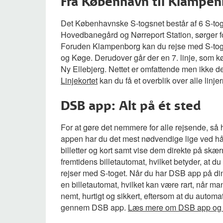
Fra København til Klampen
Det Københavnske S-togsnet består af 6 S-to
Hovedbanegård og Nørreport Station, sørger fo
Foruden Klampenborg kan du rejse med S-toget
og Køge. Derudover går der en 7. linje, som k
Ny Ellebjerg. Nettet er omfattende men ikke de
Linjekortet
kan du få et overblik over alle linj
DSB app: Alt på ét sted
For at gøre det nemmere for alle rejsende, så ha
appen har du det mest nødvendige lige ved h
billetter og kort samt vise dem direkte på skær
fremtidens billetautomat, hvilket betyder, at du
rejser med S-toget. Når du har DSB app på din
en billetautomat, hvilket kan være rart, når ma
nemt, hurtigt og sikkert, eftersom at du automa
gennem DSB app.
Læs mere om DSB app og al