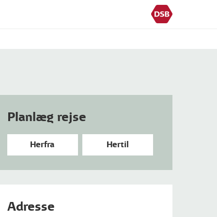
Planlæg rejse
Herfra
Hertil
Adresse