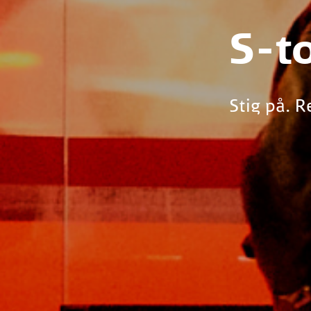
S-t
Stig på. R