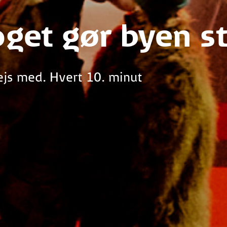
oget gør byen st
ejs med. Hvert 10. minut