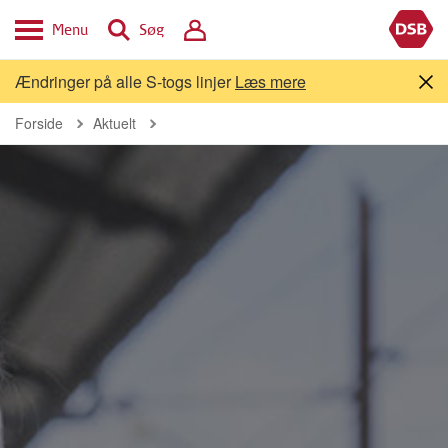
Menu
Søg
Ændringer på alle S-togs linjer
Læs mere
Forside
Aktuelt