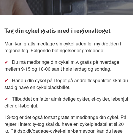
Tag din cykel gratis med i regionaltoget
Man kan gratis medtage sin cykel uden for myldretiden i
regionaltog. Følgende betingelser er gældende:
✔
Du må medbringe din cykel m.v. gratis på hverdage
mellem 9-15 og 18-06 samt hele lørdag og søndag.
✔
Har du din cykel på i toget på andre tidspunkter, skal du
stadig have en cykelpladsbillet.
✔
Tilbuddet omfatter almindelige cykler, el-cykler, løbehjul
eller el-løbehjul.
I S-tog er det også fortsat gratis at medbringe din cykel. På
rejser i Intercity-tog skal du have en cykelpladsbillet til 20
kr. På
dsb.dk/bagage-cykel-eller-barnevogn
kan du læse