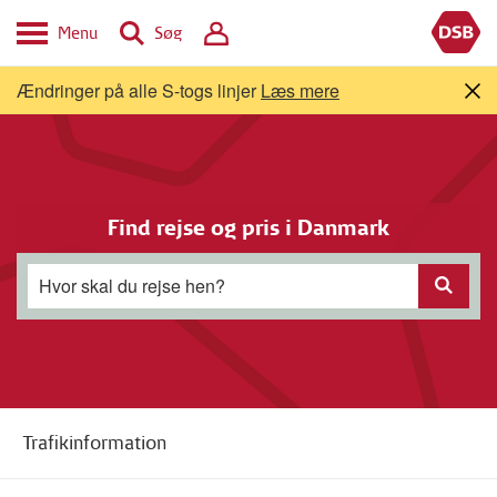
Menu
Søg
Ændringer på alle S-togs linjer
Læs mere
Find rejse og pris i Danmark
Hvor skal du rejse hen?
Trafikinformation